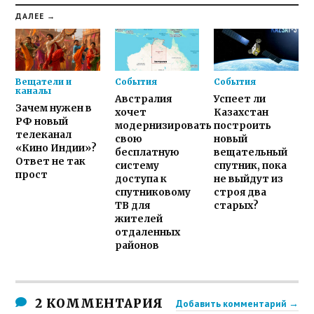
ДАЛЕЕ →
Вещатели и
События
События
каналы
Австралия
Успеет ли
Зачем нужен в
хочет
Казахстан
РФ новый
модернизировать
построить
телеканал
свою
новый
«Кино Индии»?
бесплатную
вещательный
Ответ не так
систему
спутник, пока
прост
доступа к
не выйдут из
спутниковому
строя два
ТВ для
старых?
жителей
отдаленных
районов
2 КОММЕНТАРИЯ
Добавить комментарий →