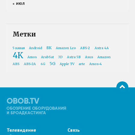
« ИЮЛ
Метки
8K
5 канал
Android
Amazon Leo
ABS-2
Astra 4A
4K
Amos
ArabSat
3D
Astra 5B
Asus
Amazon
5G
ABS
ABS-2A
6G
Apple TV
arte
Amos-4
Телевидение
Связь