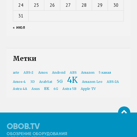
24
25
26
27
28
29
30
31
« ИЮЛ
Метки
arte
ABS-2
Amos
Android
ABS
Amazon
5 канал
4K
5G
Amos-4
3D
ArabSat
Amazon Leo
ABS-2A
8K
Astra 4A
Asus
6G
Astra 5B
Apple TV