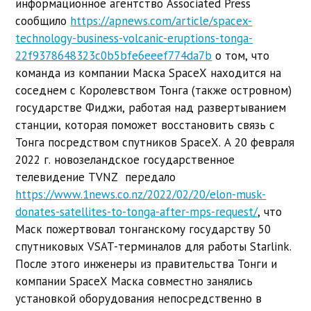
информационное агентство Associated Press
сообщило
https://apnews.com/article/spacex-
technology-business-volcanic-eruptions-tonga-
22f9378648323c0b5bfe6eeef774da7b
о том, что
команда из компании Маска SpaceX находится на
соседнем с Королевством Тонга (также островном)
государстве Фиджи, работая над развертыванием
станции, которая поможет восстановить связь с
Тонга посредством спутников SpaceX. А 20 февраля
2022 г. новозеландское государственное
телевидение TVNZ передало
https://www.1news.co.nz/2022/02/20/elon-musk-
donates-satellites-to-tonga-after-mps-request/
, что
Маск пожертвовал тонганскому государству 50
спутниковых VSAT-терминалов для работы Starlink.
После этого инженеры из правительства Тонги и
компании SpaceX Маска совместно занялись
установкой оборудования непосредственно в