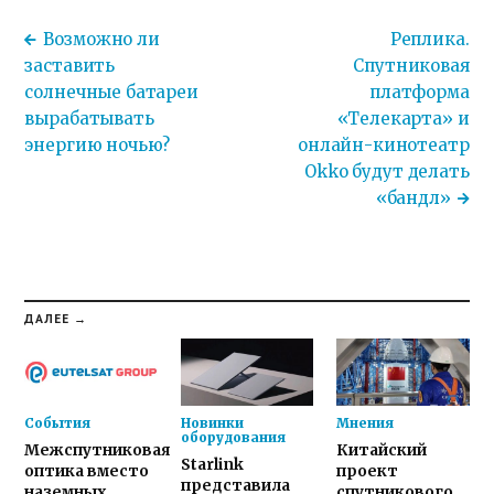
Возможно ли
Реплика.
заставить
Спутниковая
солнечные батареи
платформа
вырабатывать
«Телекарта» и
энергию ночью?
онлайн-кинотеатр
Okko будут делать
«бандл»
ДАЛЕЕ →
События
Новинки
Мнения
оборудования
Межспутниковая
Китайский
Starlink
оптика вместо
проект
представила
наземных
спутникового