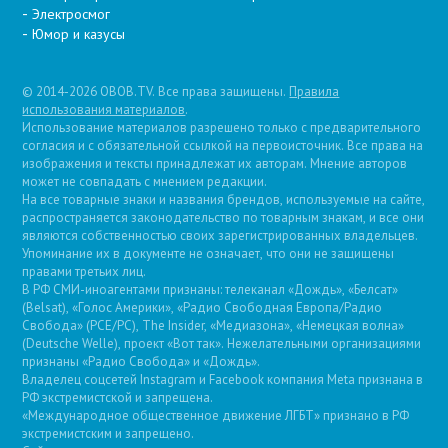
Электросмог
Юмор и казусы
© 2014-2026 OBOB.TV. Все права защищены.
Правила
использования материалов
.
Использование материалов разрешено только с предварительного
согласия и с обязательной ссылкой на первоисточник. Все права на
изображения и тексты принадлежат их авторам. Мнение авторов
может не совпадать с мнением редакции.
На все товарные знаки и названия брендов, используемые на сайте,
распространяется законодательство по товарным знакам, и все они
являются собственностью своих зарегистрированных владельцев.
Упоминание их в документе не означает, что они не защищены
правами третьих лиц.
В РФ СМИ-иноагентами признаны: телеканал «Дождь», «Белсат»
(Belsat), «Голос Америки», «Радио Свободная Европа/Радио
Свобода» (PCE/PC), The Insider, «Медиазона», «Немецкая волна»
(Deutsche Welle), проект «Вот так». Нежелательными организациями
признаны «Радио Свобода» и «Дождь».
Владелец соцсетей Instagram и Facebook компания Metа признана в
РФ экстремистской и запрещена.
«Международное общественное движение ЛГБТ» признано в РФ
экстремистским и запрещено.