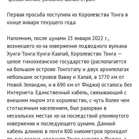
Первая просьба поступила из Королевства Тонга в
конце января текущего года.
Напомним, после цунами 15 января 2022 г.,
возникшего из-за извержения подводного вулкана
Хунга-Тонга-Хунга-Хаапай, Королевство Тонга —
целое тихоокеанское государство (располагается
на большом острове Тонготапу и двух архипелагах
небольших островов Вавау и Хапай, в 1770 км от
Новой Зеландии, и в 690 км от Фиджи) осталось без
Интернета. Единственный кабель, связывающий с
внешним миром это королевство, с чуть более чем
стотысячным населением, был разорван в
нескольких местах из-за последствий упомянутого
извержения и последующего цунами. Данный
кабель длиною в почти 800 километров проходит
по дну океана, соединяя Тонга сначала с Фиджи, а