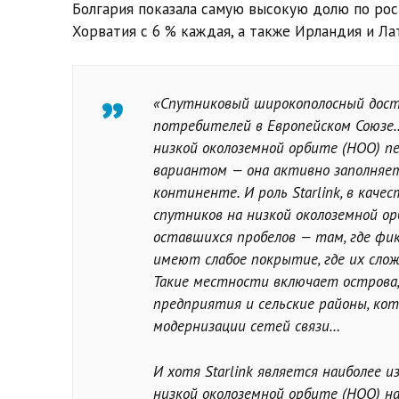
Болгария показала самую высокую долю по росту
Хорватия с 6 % каждая, а также Ирландия и Ла
«Спутниковый широкополосный дост
потребителей в Европейском Союзе…
низкой околоземной орбите (НОО) 
вариантом — она активно заполняет
континенте. И роль Starlink, в кач
спутников на низкой околоземной о
оставшихся пробелов — там, где фи
имеют слабое покрытие, где их слож
Такие местности включает острова, 
предприятия и сельские районы, ко
модернизации сетей связи…
И хотя Starlink является наиболее 
низкой околоземной орбите (НОО) н