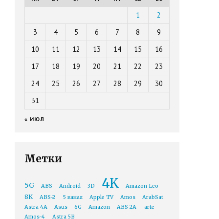
1
2
3
4
5
6
7
8
9
10
11
12
13
14
15
16
17
18
19
20
21
22
23
24
25
26
27
28
29
30
31
« ИЮЛ
Метки
4K
5G
ABS
Android
3D
Amazon Leo
8K
ABS-2
5 канал
Apple TV
Amos
ArabSat
Astra 4A
Asus
6G
Amazon
ABS-2A
arte
Amos-4
Astra 5B