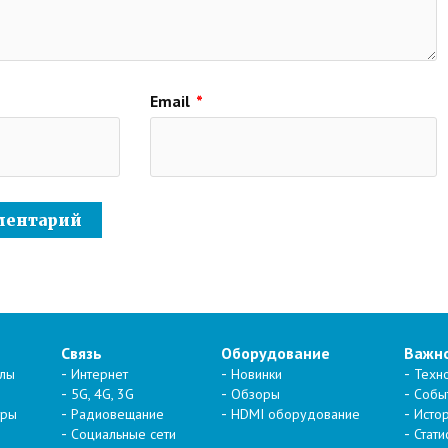
Email
*
Связь
Оборудование
Важн
алы
Интернет
Новинки
Техн
5G, 4G, 3G
Обзоры
Собы
тры
Радиовещание
HDMI оборудование
Исто
Социальные сети
Стати