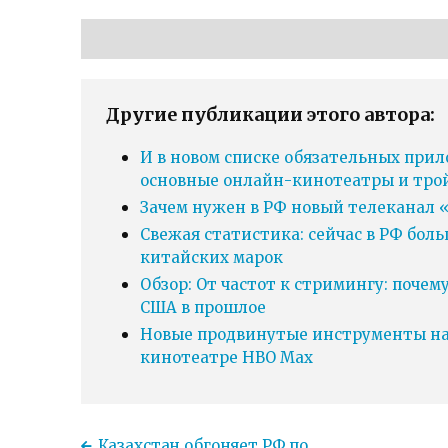
Другие публикации этого автора:
И в новом списке обязательных прил
основные онлайн-кинотеатры и тро
Зачем нужен в РФ новый телеканал «
Свежая статистика: сейчас в РФ бол
китайских марок
Обзор: От частот к стримингу: почем
США в прошлое
Новые продвинутые инструменты нав
кинотеатре HBO Max
Казахстан обгоняет РФ по