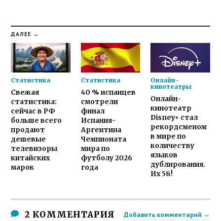
ДАЛЕЕ →
Статистика
Статистика
Онлайн-
кинотеатры
Свежая
40 % испанцев
Онлайн-
статистика:
смотрели
кинотеатр
сейчас в РФ
финал
Disney+ стал
больше всего
Испания-
рекордсменом
продают
Аргентина
в мире по
дешевые
Чемпионата
количеству
телевизоры
мира по
языков
китайских
футболу 2026
дублирования.
марок
года
Их 58!
2 КОММЕНТАРИЯ
Добавить комментарий →