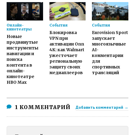
Онлайн-
События
События
кинотеатры
Блокировка
Eurovision Sport
Новые
VPN при
запускает
продвинутые
активации Onn
многоязычные
инструменты
4K: как Walmart
AI-
навигации и
ужесточает
комментарии
поиска
региональную
для
контента в
защиту своих
спортивных
онлайн-
медиаплееров
трансляций
кинотеатре
HBO Max
1 КОММЕНТАРИЙ
Добавить комментарий →