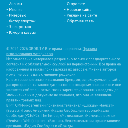
Анонсы
О проекте
Мнения
Новости сайта
Интервью
Реклама на сайте
Фоторепортаж
Обратная связь
Электросмог
Юмор и казусы
© 2014-2026 OBOB.TV. Все права защищены.
Правила
использования материалов
.
Использование материалов разрешено только с предварительного
согласия и с обязательной ссылкой на первоисточник. Все права на
изображения и тексты принадлежат их авторам. Мнение авторов
может не совпадать с мнением редакции.
На все товарные знаки и названия брендов, используемые на сайте,
распространяется законодательство по товарным знакам, и все они
являются собственностью своих зарегистрированных владельцев.
Упоминание их в документе не означает, что они не защищены
правами третьих лиц.
В РФ СМИ-иноагентами признаны: телеканал «Дождь», «Белсат»
(Belsat), «Голос Америки», «Радио Свободная Европа/Радио
Свобода» (PCE/PC), The Insider, «Медиазона», «Немецкая волна»
(Deutsche Welle), проект «Вот так». Нежелательными организациями
признаны «Радио Свобода» и «Дождь».