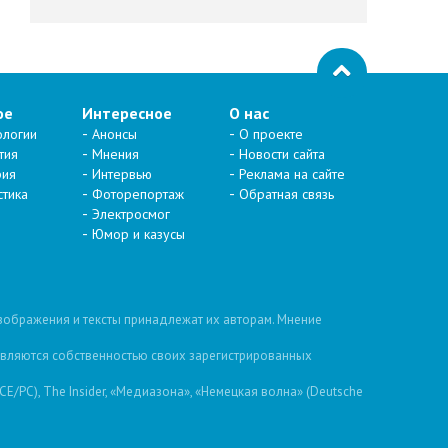
ое
Интересное
О нас
ологии
Анонсы
О проекте
тия
Мнения
Новости сайта
рия
Интервью
Реклама на сайте
стика
Фоторепортаж
Обратная связь
Электросмог
Юмор и казусы
изображения и тексты принадлежат их авторам. Мнение
 являются собственностью своих зарегистрированных
/PC), The Insider, «Медиазона», «Немецкая волна» (Deutsche