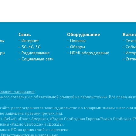
Связь
Оборудование
Важн
алы
Интернет
Новинки
Техн
5G, 4G, 3G
Обзоры
Собы
тры
Радиовещание
HDMI оборудование
Исто
Социальные сети
Стати
ования материалов
.
ого согласия и с обязательной ссылкой на первоисточник. Все права на 
 сайте, распространяется законодательство по товарным знакам, и все они
 не защищены правами третьих лиц.
 (Belsat), «Голос Америки», «Радио Свободная Европа/Радио Свобода» (PCE
изнаны «Радио Свобода» и «Дождь».
ана в РФ экстремистской и запрещена.
РФ экстремистским и запрещено.