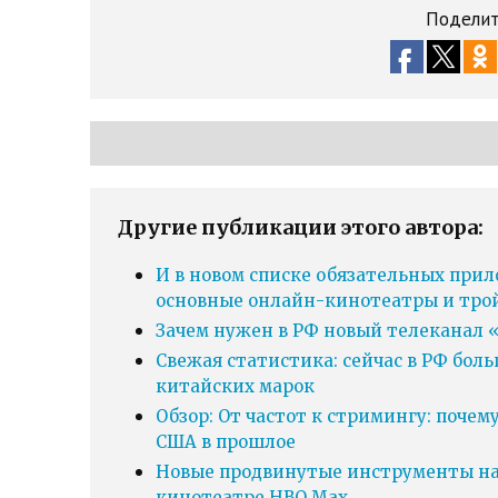
Поделит
Другие публикации этого автора:
И в новом списке обязательных прил
основные онлайн-кинотеатры и тро
Зачем нужен в РФ новый телеканал «
Свежая статистика: сейчас в РФ бол
китайских марок
Обзор: От частот к стримингу: почем
США в прошлое
Новые продвинутые инструменты нав
кинотеатре HBO Max