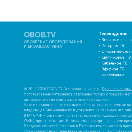
Телевидение
Вещатели и кан
Интернет ТВ
Онлайн-кинотеа
Спутниковое ТВ
Кабельное ТВ
Эфирное ТВ
Иновещание
© 2014-2026 OBOB.TV. Все права защищены.
Правила использ
Использование материалов разрешено только с предварительн
авторов может не совпадать с мнением редакции.
На все товарные знаки и названия брендов, используемые на
владельцев. Упоминание их в документе не означает, что они
В РФ СМИ-иноагентами признаны: телеканал «Дождь», «Белсат»
Welle), проект «Вот так». Нежелательными организациями пр
Владелец соцсетей Instagram и Facebook компания Metа призн
«Международное общественное движение ЛГБТ» признано в 