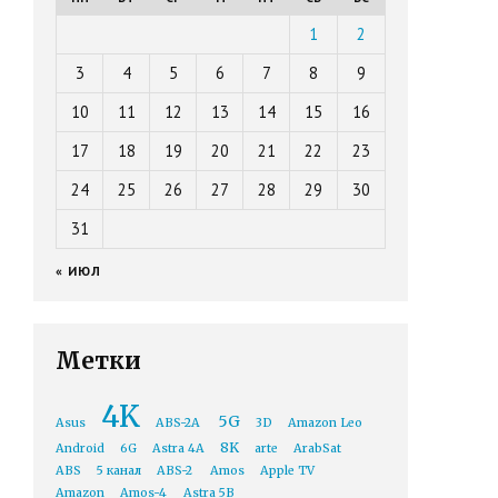
1
2
3
4
5
6
7
8
9
10
11
12
13
14
15
16
17
18
19
20
21
22
23
24
25
26
27
28
29
30
31
« ИЮЛ
Метки
4K
5G
Asus
ABS-2A
3D
Amazon Leo
8K
Android
6G
Astra 4A
arte
ArabSat
ABS
5 канал
ABS-2
Amos
Apple TV
Amazon
Amos-4
Astra 5B