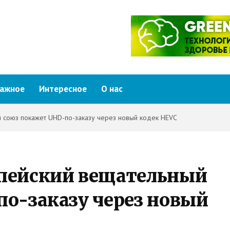
ажное
Интересное
О нас
 союз покажет UHD-по-заказу через новый кодек HEVC
пейский вещательный
о-заказу через новый