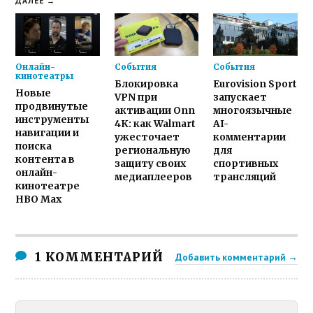
ДАЛЕЕ →
Онлайн-
События
События
кинотеатры
Блокировка
Eurovision Sport
Новые
VPN при
запускает
продвинутые
активации Onn
многоязычные
инструменты
4K: как Walmart
AI-
навигации и
ужесточает
комментарии
поиска
региональную
для
контента в
защиту своих
спортивных
онлайн-
медиаплееров
трансляций
кинотеатре
HBO Max
1 КОММЕНТАРИЙ
Добавить комментарий →