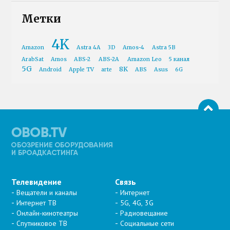
Метки
4K
Amazon
Astra 4A
3D
Amos-4
Astra 5B
ArabSat
Amos
ABS-2
ABS-2A
Amazon Leo
5 канал
5G
8K
Android
Apple TV
arte
ABS
Asus
6G
Телевидение
Связь
Вещатели и каналы
Интернет
Интернет ТВ
5G, 4G, 3G
Онлайн-кинотеатры
Радиовещание
Спутниковое ТВ
Социальные сети