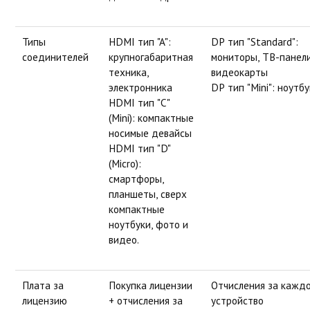
Типы
HDMI тип "A":
DP тип "Standard":
соединителей
крупногабаритная
мониторы, ТВ-панели
техника,
видеокарты
электронника
DP тип "Mini": ноутб
HDMI тип "С"
(Mini): компактные
носимые девайсы
HDMI тип "D"
(Micro):
смартфоры,
планшеты, сверх
компактные
ноутбуки, фото и
видео.
Плата за
Покупка лицензии
Отчисления за кажд
лицензию
+ отчисления за
устройство