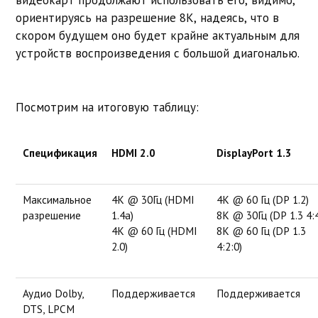
видеокарт продолжают использовать его, видимо,
ориентируясь на разрешение 8K, надеясь, что в
скором будущем оно будет крайне актуальным для
устройств воспроизведения с большой диагональю.
Посмотрим на итоговую таблицу:
Спецификация
HDMI 2.0
DisplayPort 1.3
Максимальное
4K @ 30Гц (HDMI
4K @ 60 Гц (DP 1.2)
разрешение
1.4a)
8K @ 30Гц (DP 1.3 4:4
4K @ 60 Гц (HDMI
8K @ 60 Гц (DP 1.3
2.0)
4:2:0)
Аудио Dolby,
Поддерживается
Поддерживается
DTS, LPCM