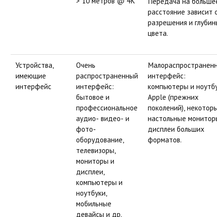
> 10 метров @ 4K
Передача на больше
расстояние зависит 
разрешения и глубин
цвета.
Устройства,
Очень
Малораспространен
имеющие
распространенный
интерфейс:
интерфейс
интерфейс:
компьютеры и ноутб
бытовое и
Apple (прежних
профессиональное
поколений), некотор
аудио- видео- и
настольные монитор
фото-
дисплеи больших
оборудование,
форматов.
телевизоры,
мониторы и
дисплеи,
компьютеры и
ноутбуки,
мобильные
девайсы и др.