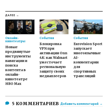
ДАЛЕЕ →
Онлайн-
События
События
кинотеатры
Блокировка
Eurovision Sport
Новые
VPN при
запускает
продвинутые
активации Onn
многоязычные
инструменты
4K: как Walmart
AI-
навигации и
ужесточает
комментарии
поиска
региональную
для
контента в
защиту своих
спортивных
онлайн-
медиаплееров
трансляций
кинотеатре
HBO Max
5 КОММЕНТАРИЕВ
Добавить комментарий →