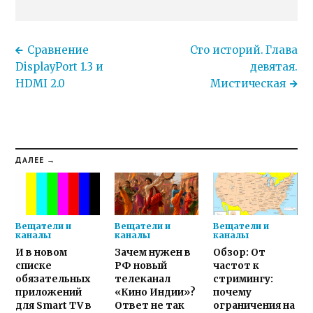
Сравнение
Сто историй. Глава
DisplayPort 1.3 и
девятая.
HDMI 2.0
Мистическая
ДАЛЕЕ →
Вещатели и
Вещатели и
Вещатели и
каналы
каналы
каналы
И в новом
Зачем нужен в
Обзор: От
списке
РФ новый
частот к
обязательных
телеканал
стримингу:
приложений
«Кино Индии»?
почему
для Smart TV в
Ответ не так
ограничения на