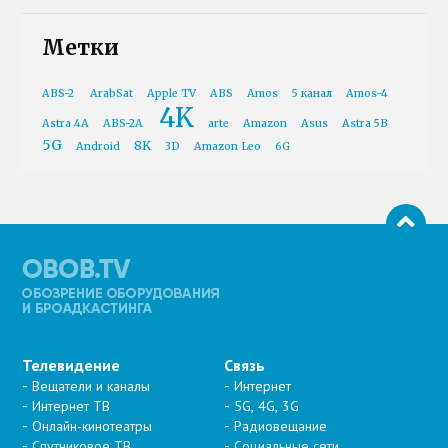
Метки
ABS-2
ArabSat
Apple TV
ABS
Amos
5 канал
Amos-4
4K
Astra 4A
ABS-2A
arte
Amazon
Asus
Astra 5B
5G
8K
Android
3D
Amazon Leo
6G
Телевидение
Связь
Вещатели и каналы
Интернет
Интернет ТВ
5G, 4G, 3G
Онлайн-кинотеатры
Радиовещание
Спутниковое ТВ
Социальные сети