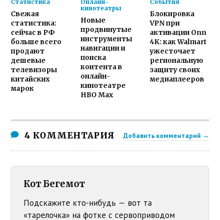
Статистика
Онлайн-
События
кинотеатры
Свежая
Блокировка
Новые
статистика:
VPN при
продвинутые
сейчас в РФ
активации Onn
инструменты
больше всего
4K: как Walmart
навигации и
продают
ужесточает
поиска
дешевые
региональную
контента в
телевизоры
защиту своих
онлайн-
китайских
медиаплееров
кинотеатре
марок
HBO Max
4 КОММЕНТАРИЯ
Добавить комментарий →
Кот Бегемот
Подскажите кто-нибудь — вот та
«тарелочка» на фотке с сервоприводом