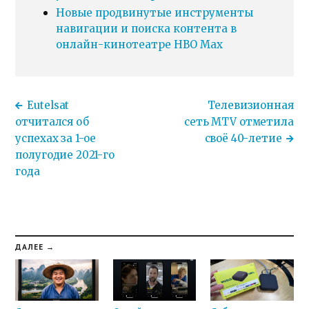
Новые продвинутые инструменты
навигации и поиска контента в
онлайн-кинотеатре HBO Max
Eutelsat
Телевизионная
отчитался об
сеть MTV отметила
успехах за 1-ое
своё 40-летие
полугодие 2021-го
года
ДАЛЕЕ →