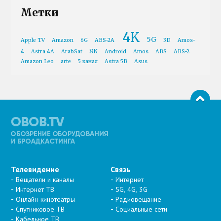
Метки
4K
5G
Apple TV
Amazon
6G
ABS-2A
3D
Amos-
8K
4
Astra 4A
ArabSat
Android
Amos
ABS
ABS-2
Amazon Leo
arte
5 канал
Astra 5B
Asus
Телевидение
Связь
Вещатели и каналы
Интернет
Интернет ТВ
5G, 4G, 3G
Онлайн-кинотеатры
Радиовещание
Спутниковое ТВ
Социальные сети
Кабельное ТВ