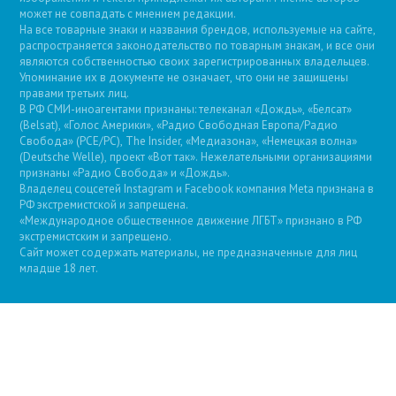
может не совпадать с мнением редакции.
На все товарные знаки и названия брендов, используемые на сайте,
распространяется законодательство по товарным знакам, и все они
являются собственностью своих зарегистрированных владельцев.
Упоминание их в документе не означает, что они не защищены
правами третьих лиц.
В РФ СМИ-иноагентами признаны: телеканал «Дождь», «Белсат»
(Belsat), «Голос Америки», «Радио Свободная Европа/Радио
Свобода» (PCE/PC), The Insider, «Медиазона», «Немецкая волна»
(Deutsche Welle), проект «Вот так». Нежелательными организациями
признаны «Радио Свобода» и «Дождь».
Владелец соцсетей Instagram и Facebook компания Metа признана в
РФ экстремистской и запрещена.
«Международное общественное движение ЛГБТ» признано в РФ
экстремистским и запрещено.
Сайт может содержать материалы, не предназначенные для лиц
младше 18 лет.