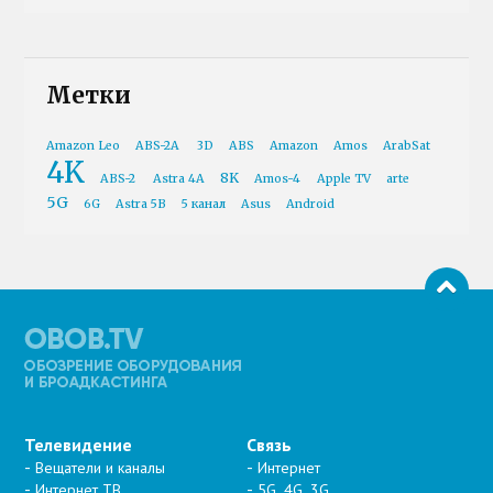
Метки
Amazon Leo
ABS-2A
3D
ABS
Amazon
Amos
ArabSat
4K
8K
ABS-2
Astra 4A
Amos-4
Apple TV
arte
5G
6G
Astra 5B
5 канал
Asus
Android
Телевидение
Связь
Вещатели и каналы
Интернет
Интернет ТВ
5G, 4G, 3G