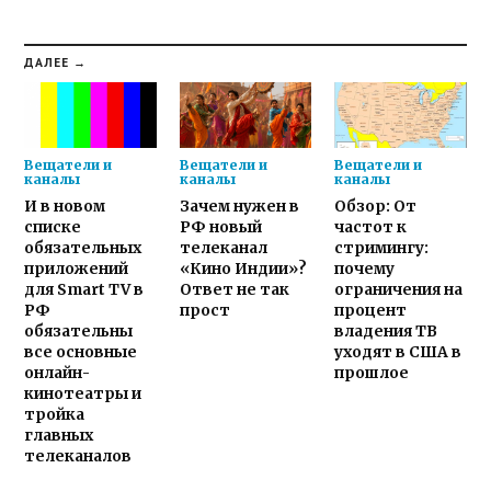
ДАЛЕЕ →
Вещатели и
Вещатели и
Вещатели и
каналы
каналы
каналы
И в новом
Зачем нужен в
Обзор: От
списке
РФ новый
частот к
обязательных
телеканал
стримингу:
приложений
«Кино Индии»?
почему
для Smart TV в
Ответ не так
ограничения на
РФ
прост
процент
обязательны
владения ТВ
все основные
уходят в США в
онлайн-
прошлое
кинотеатры и
тройка
главных
телеканалов