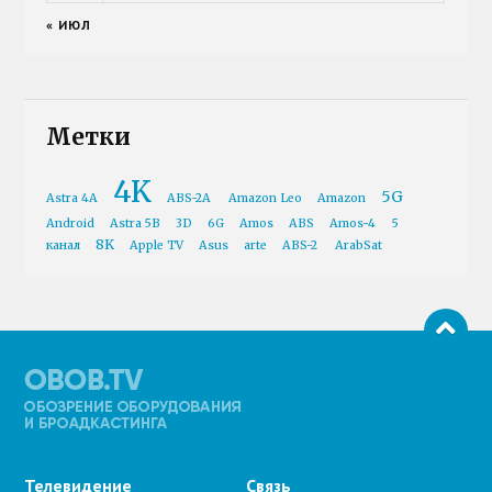
« ИЮЛ
Метки
4K
5G
Astra 4A
ABS-2A
Amazon Leo
Amazon
Android
Astra 5B
3D
6G
Amos
ABS
Amos-4
5
8K
канал
Apple TV
Asus
arte
ABS-2
ArabSat
Телевидение
Связь