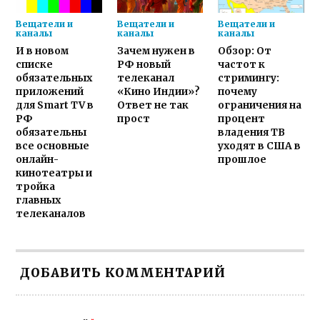
Вещатели и
Вещатели и
Вещатели и
каналы
каналы
каналы
И в новом
Зачем нужен в
Обзор: От
списке
РФ новый
частот к
обязательных
телеканал
стримингу:
приложений
«Кино Индии»?
почему
для Smart TV в
Ответ не так
ограничения на
РФ
прост
процент
обязательны
владения ТВ
все основные
уходят в США в
онлайн-
прошлое
кинотеатры и
тройка
главных
телеканалов
ДОБАВИТЬ КОММЕНТАРИЙ