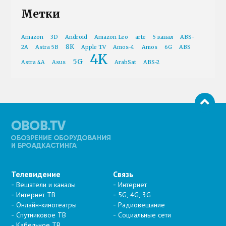
Метки
Amazon
3D
Android
Amazon Leo
arte
5 канал
ABS-
8K
2A
Astra 5B
Apple TV
Amos-4
Amos
6G
ABS
4K
5G
Astra 4A
Asus
ArabSat
ABS-2
Телевидение
Связь
Вещатели и каналы
Интернет
Интернет ТВ
5G, 4G, 3G
Онлайн-кинотеатры
Радиовещание
Спутниковое ТВ
Социальные сети
Кабельное ТВ