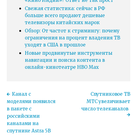
«Кино Индии»? Ответ не так прост
Свежая статистика: сейчас в РФ
больше всего продают дешевые
телевизоры китайских марок
Обзор: От частот к стримингу: почему
ограничения на процент владения ТВ
уходят в США в прошлое
Новые продвинутые инструменты
навигации и поиска контента в
онлайн-кинотеатре HBO Max
Канал с
Спутниковое ТВ
моделями появился
МТС увеличивает
в пакете с
число телеканалов
российскими
каналами на
спутнике Astra 5B