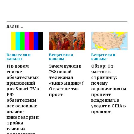
ДАЛЕЕ →
Вещатели и
Вещатели и
Вещатели и
каналы
каналы
каналы
И в новом
Зачем нужен в
Обзор: От
списке
РФ новый
частот к
обязательных
телеканал
стримингу:
приложений
«Кино Индии»?
почему
для Smart TV в
Ответ не так
ограничения на
РФ
прост
процент
обязательны
владения ТВ
все основные
уходят в США в
онлайн-
прошлое
кинотеатры и
тройка
главных