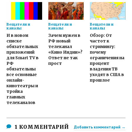
Вещатели и
Вещатели и
Вещатели и
каналы
каналы
каналы
И в новом
Зачем нужен в
Обзор: От
списке
РФ новый
частот к
обязательных
телеканал
стримингу:
приложений
«Кино Индии»?
почему
для Smart TV в
Ответ не так
ограничения на
РФ
прост
процент
обязательны
владения ТВ
все основные
уходят в США в
онлайн-
прошлое
кинотеатры и
тройка
главных
телеканалов
1 КОММЕНТАРИЙ
Добавить комментарий →