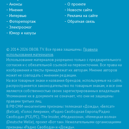
Анонсы
О проекте
Мнения
Новости сайта
Интервью
Реклама на сайте
Фоторепортаж
Обратная связь
Электросмог
Юмор и казусы
© 2014-2026 OBOB.TV. Все права защищены.
Правила
использования материалов
.
Использование материалов разрешено только с предварительного
согласия и с обязательной ссылкой на первоисточник. Все права на
изображения и тексты принадлежат их авторам. Мнение авторов
может не совпадать с мнением редакции.
На все товарные знаки и названия брендов, используемые на сайте,
распространяется законодательство по товарным знакам, и все они
являются собственностью своих зарегистрированных владельцев.
Упоминание их в документе не означает, что они не защищены
правами третьих лиц.
В РФ СМИ-иноагентами признаны: телеканал «Дождь», «Белсат»
(Belsat), «Голос Америки», «Радио Свободная Европа/Радио
Свобода» (PCE/PC), The Insider, «Медиазона», «Немецкая волна»
(Deutsche Welle), проект «Вот так». Нежелательными организациями
признаны «Радио Свобода» и «Дождь».