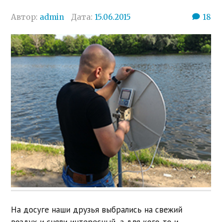
Автор:
admin
Дата:
15.06.2015
18
На досуге наши друзья выбрались на свежий
воздух и сняли интересный, а для кого-то и