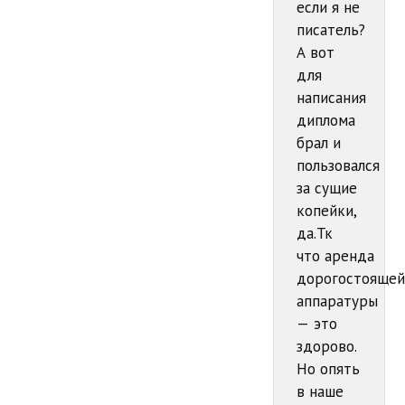
если я не
писатель?
А вот
для
написания
диплома
брал и
пользовался
за сущие
копейки,
да.Тк
что аренда
дорогостояще
аппаратуры
— это
здорово.
Но опять
в наше