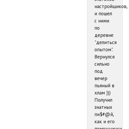
настройщиков,
и пошел
с ними
по
деревне
"делиться
опытом".
Вернулся
сильно
под
вечер
пьяный в
хлам )))
Получил
знатных
пи$#@й,
как и его
помощнички,