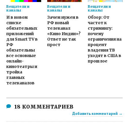
Вещатели и
Вещатели и
Вещатели и
каналы
каналы
каналы
И в новом
Зачем нужен в
Обзор: От
списке
РФ новый
частот к
обязательных
телеканал
стримингу:
приложений
«Кино Индии»?
почему
для Smart TV в
Ответ не так
ограничения на
РФ
прост
процент
обязательны
владения ТВ
все основные
уходят в США в
онлайн-
прошлое
кинотеатры и
тройка
главных
телеканалов
18 КОММЕНТАРИЕВ
Добавить комментарий →