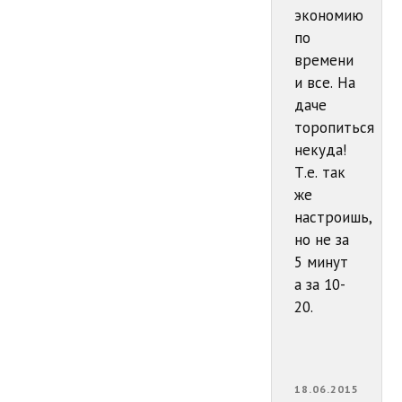
экономию
по
времени
и все. На
даче
торопиться
некуда!
Т.е. так
же
настроишь,
но не за
5 минут
а за 10-
20.
18.06.2015