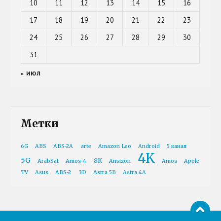
10
11
12
13
14
15
16
17
18
19
20
21
22
23
24
25
26
27
28
29
30
31
« ИЮЛ
Метки
6G
ABS
ABS-2A
arte
Amazon Leo
Android
5 канал
4K
5G
8K
ArabSat
Amos-4
Amazon
Amos
Apple
TV
Asus
ABS-2
3D
Astra 5B
Astra 4A