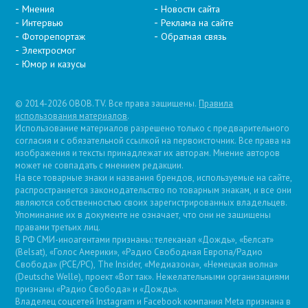
Мнения
Новости сайта
Интервью
Реклама на сайте
Фоторепортаж
Обратная связь
Электросмог
Юмор и казусы
© 2014-2026 OBOB.TV. Все права защищены.
Правила
использования материалов
.
Использование материалов разрешено только с предварительного
согласия и с обязательной ссылкой на первоисточник. Все права на
изображения и тексты принадлежат их авторам. Мнение авторов
может не совпадать с мнением редакции.
На все товарные знаки и названия брендов, используемые на сайте,
распространяется законодательство по товарным знакам, и все они
являются собственностью своих зарегистрированных владельцев.
Упоминание их в документе не означает, что они не защищены
правами третьих лиц.
В РФ СМИ-иноагентами признаны: телеканал «Дождь», «Белсат»
(Belsat), «Голос Америки», «Радио Свободная Европа/Радио
Свобода» (PCE/PC), The Insider, «Медиазона», «Немецкая волна»
(Deutsche Welle), проект «Вот так». Нежелательными организациями
признаны «Радио Свобода» и «Дождь».
Владелец соцсетей Instagram и Facebook компания Metа признана в