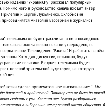
рвью изданию "Украина.Ру" рассказал популярный
. Помимо него в руководство канала входят актёр
 Прилепин и Сергей Лукьяненко. Охлобыстин
а присоединятся Анатолий Вассерман и журналист
ии" телеканала он будет рассчитан в не в последнюю
 телеканала окончательно пока не утверждено, но
онсервативное Телевидение "Ракета". И работать на нём
уклоном. Хотя для дискуссии, возможно, будут
. украинские политики. Бюджет телеканала будет
зраст целевой зрительской аудитории, на которую
о 40 лет.
хлобыстин сделал примечательное высказывание:
"…Мы
ода дикостей и крайностей. Потому что их было до такой
ачали сходить с ума. Хватит зла. Нужно разбираться,
о отношения к либерально настроенной части общества. Я