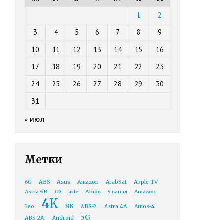
1
2
3
4
5
6
7
8
9
10
11
12
13
14
15
16
17
18
19
20
21
22
23
24
25
26
27
28
29
30
31
« ИЮЛ
Метки
6G
ABS
Asus
Amazon
ArabSat
Apple TV
Astra 5B
3D
arte
Amos
5 канал
Amazon
4K
8K
Leo
ABS-2
Astra 4A
Amos-4
5G
ABS-2A
Android