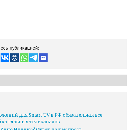
есь публикацией:
ожений для Smart TV в РФ обязательны все
йка главных телеканалов
Кино Индии»? Ответ не так прост