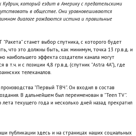
ак Кудрин, который ездит в Америку с предательскими
сутствовать в обществе. Они уравновешиваются
заимном диалоге рождаются истина и правильные
 "Ракета" станет выбор спутника, с которого будет
, что это должны быть, как минимум, точка 13 гр.в.д. и
, но наибольшего эффекта создатели канала могут
т.ч. и с позиции 4,8 гр.в.д. (спутник "Astra 4A"), где
раинских телеканалов.
л производства "Первый ТВЧ". Он входил в состав
создания. В дальнейшем был переименован в "Teen TV".
 лета текущего года и несколько дней назад прекратил
ши публикации здесь и на страницах наших социальных