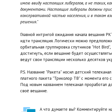
имею ввиду настоящих либералов, а не таких, к
документами. Настоящие либералы должны при
консервативной частью населения, и в таком в
решения."
Главной интригой ожидания начала вещания РКТ
идти трансляция. Логически можно предположить
орбитальная группировка спутников "Hot Bird"
достигнуть, если вещание будет осуществляться в 
ведут свои трансляции несколько десятков ук
P.S. Название "Ракета" носил детский телекана
платного пакета "Триколор ТВ" с момента его 
Под новым названием телеканал проработал до
своё вещание.
А что думаете вы? Комментируйте на