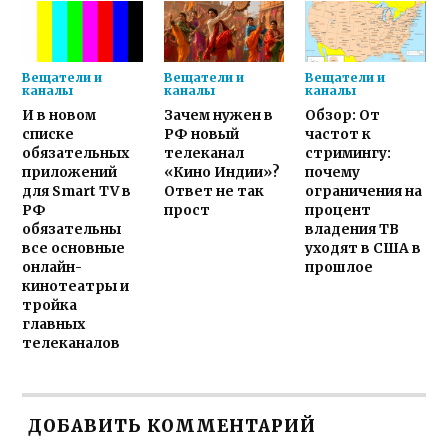
Вещатели и
Вещатели и
Вещатели и
каналы
каналы
каналы
И в новом
Зачем нужен в
Обзор: От
списке
РФ новый
частот к
обязательных
телеканал
стримингу:
приложений
«Кино Индии»?
почему
для Smart TV в
Ответ не так
ограничения на
РФ
прост
процент
обязательны
владения ТВ
все основные
уходят в США в
онлайн-
прошлое
кинотеатры и
тройка
главных
телеканалов
ДОБАВИТЬ КОММЕНТАРИЙ