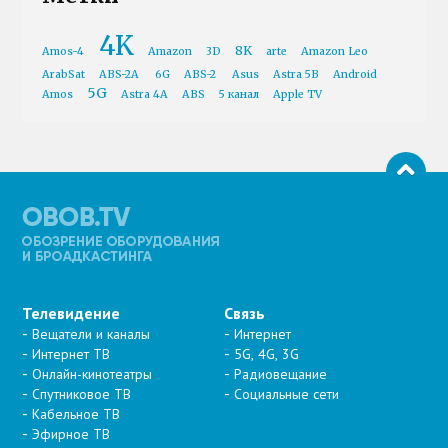
4K
8K
Amos-4
Amazon
3D
arte
Amazon Leo
ArabSat
ABS-2A
6G
ABS-2
Asus
Astra 5B
Android
5G
Amos
Astra 4A
ABS
5 канал
Apple TV
Телевидение
Связь
Вещатели и каналы
Интернет
Интернет ТВ
5G, 4G, 3G
Онлайн-кинотеатры
Радиовещание
Спутниковое ТВ
Социальные сети
Кабельное ТВ
Эфирное ТВ