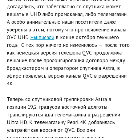
догадались, что забесплатно со спутника может
вещать в UHD либо промоканал, либо телемагазин.
А особо внимательные наши посетители даже
уверены в этом, потому что про появление канала
QVC UHD
мы писали
в конце октября текущего
года. С тех пор ничего не изменилось — после того
как немецкая версия телешопа
QVC
продолжила
вещание после пролонгирования договора между
броадкастером и оператором спутника Astra, в
эфире появилась версия канала QVC в разрешении
4K.
Теперь со спутниковой группировки Astra в
позиции 19,2 градусов восточной долготы
транслируются два телемагазина в разрешении
Ultra HD. К телемагазину Pearl 4K добавилась
ультрачёткая версия от QVC. Все они
предназначены для немецкого рынка и в