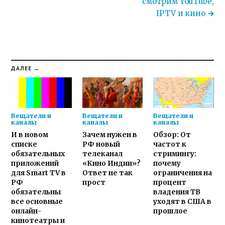
смотрим YouTube,
IPTV и кино
ДАЛЕЕ →
Вещатели и
Вещатели и
Вещатели и
каналы
каналы
каналы
И в новом
Зачем нужен в
Обзор: От
списке
РФ новый
частот к
обязательных
телеканал
стримингу:
приложений
«Кино Индии»?
почему
для Smart TV в
Ответ не так
ограничения на
РФ
прост
процент
обязательны
владения ТВ
все основные
уходят в США в
онлайн-
прошлое
кинотеатры и