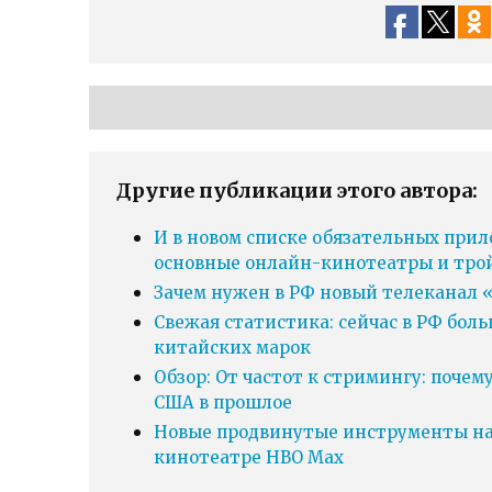
Другие публикации этого автора:
И в новом списке обязательных прил
основные онлайн-кинотеатры и тро
Зачем нужен в РФ новый телеканал «
Свежая статистика: сейчас в РФ бол
китайских марок
Обзор: От частот к стримингу: почем
США в прошлое
Новые продвинутые инструменты нав
кинотеатре HBO Max