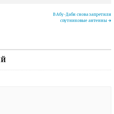
В Абу-Даби снова запретили
спутниковые антенны
ИЙ