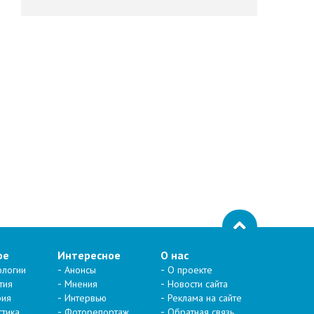
ое
Интересное
О нас
ологии
Анонсы
О проекте
тия
Мнения
Новости сайта
рия
Интервью
Реклама на сайте
стика
Фоторепортаж
Обратная связь