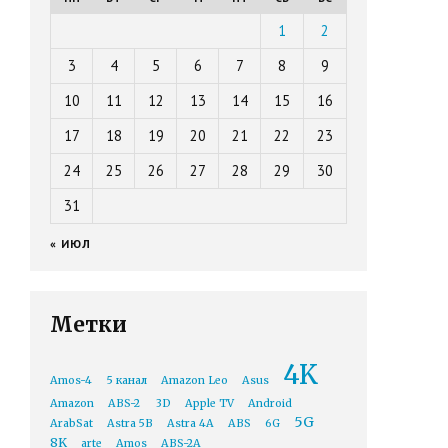
1
2
3
4
5
6
7
8
9
10
11
12
13
14
15
16
17
18
19
20
21
22
23
24
25
26
27
28
29
30
31
« ИЮЛ
Метки
4K
Amos-4
5 канал
Amazon Leo
Asus
Amazon
ABS-2
3D
Apple TV
Android
5G
ArabSat
Astra 5B
Astra 4A
ABS
6G
8K
arte
Amos
ABS-2A