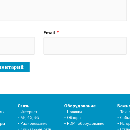
Email
*
Связь
Оборудование
Важн
алы
Интернет
Новинки
Техн
5G, 4G, 3G
Обзоры
Собы
тры
Радиовещание
HDMI оборудование
Исто
Социальные сети
Стати