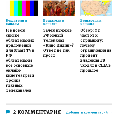
Вещатели и
Вещатели и
Вещатели и
каналы
каналы
каналы
И в новом
Зачем нужен в
Обзор: От
списке
РФ новый
частот к
обязательных
телеканал
стримингу:
приложений
«Кино Индии»?
почему
для Smart TV в
Ответ не так
ограничения на
РФ
прост
процент
обязательны
владения ТВ
все основные
уходят в США в
онлайн-
прошлое
кинотеатры и
тройка
главных
телеканалов
2 КОММЕНТАРИЯ
Добавить комментарий →