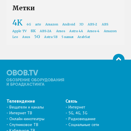
Метки
4K
6G
arte
Amazon
Android
3D
ABS-2
ABS
8K
Apple TV
ABS-2A
Amos
Astra 4A
Amos-4
Amazon
5G
Leo
Asus
Astra 5B
5 канал
ArabSat
Телевидение
Связь
Вещатели и каналы
Интернет
Интернет ТВ
5G, 4G, 3G
Онлайн-кинотеатры
Радиовещание
Спутниковое ТВ
Социальные сети
Кабельное ТВ