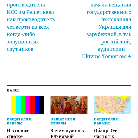
производитель.
начала вещания
ИСС им Решетнева
государственного
как производитель
телеканала
четверти из всех
Украины для
когда-либо
зарубежной, в т.ч.
запущенных
российской,
спутников
аудитории —
Ukraine Tomorrow
ДАЛЕЕ →
Вещатели и
Вещатели и
Вещатели и
каналы
каналы
каналы
И в новом
Зачем нужен в
Обзор: От
списке
РФ новый
частот к