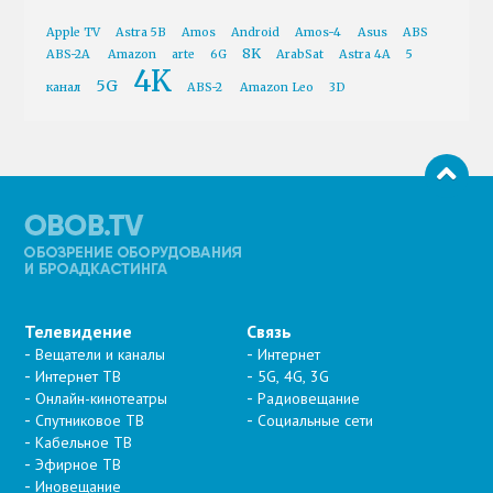
Apple TV
Astra 5B
Amos
Android
Amos-4
Asus
ABS
8K
ABS-2A
Amazon
arte
6G
ArabSat
Astra 4A
5
4K
5G
канал
ABS-2
Amazon Leo
3D
Телевидение
Связь
Вещатели и каналы
Интернет
Интернет ТВ
5G, 4G, 3G
Онлайн-кинотеатры
Радиовещание
Спутниковое ТВ
Социальные сети
Кабельное ТВ
Эфирное ТВ
Иновещание