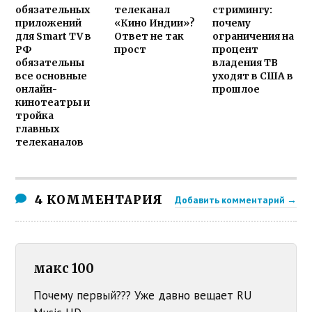
обязательных
телеканал
стримингу:
приложений
«Кино Индии»?
почему
для Smart TV в
Ответ не так
ограничения на
РФ
прост
процент
обязательны
владения ТВ
все основные
уходят в США в
онлайн-
прошлое
кинотеатры и
тройка
главных
телеканалов
4 КОММЕНТАРИЯ
Добавить комментарий →
макс 100
Почему первый??? Уже давно вещает RU