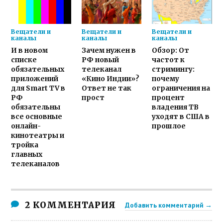
Вещатели и
Вещатели и
Вещатели и
каналы
каналы
каналы
И в новом
Зачем нужен в
Обзор: От
списке
РФ новый
частот к
обязательных
телеканал
стримингу:
приложений
«Кино Индии»?
почему
для Smart TV в
Ответ не так
ограничения на
РФ
прост
процент
обязательны
владения ТВ
все основные
уходят в США в
онлайн-
прошлое
кинотеатры и
тройка
главных
телеканалов
2 КОММЕНТАРИЯ
Добавить комментарий →