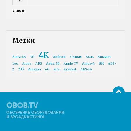
« ИЮЛ
Метки
4K
Astra 4A
3D
Android
5 канал
Asus
Amazon
8K
Leo
Amos
ABS
Astra 5B
Apple TV
Amos-4
ABS-
5G
2
Amazon
6G
arte
ArabSat
ABS-2A