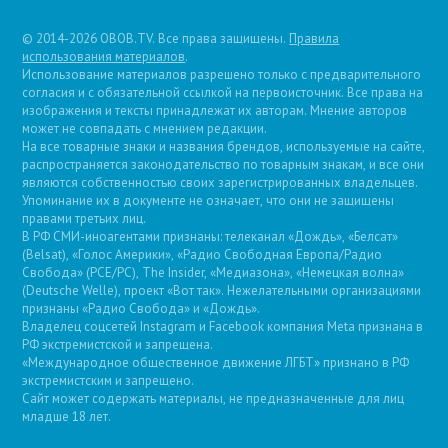
© 2014-2026 OBOB.TV. Все права защищены.
Правила
использования материалов
.
Использование материалов разрешено только с предварительного
согласия и с обязательной ссылкой на первоисточник. Все права на
изображения и тексты принадлежат их авторам. Мнение авторов
может не совпадать с мнением редакции.
На все товарные знаки и названия брендов, используемые на сайте,
распространяется законодательство по товарным знакам, и все они
являются собственностью своих зарегистрированных владельцев.
Упоминание их в документе не означает, что они не защищены
правами третьих лиц.
В РФ СМИ-иноагентами признаны: телеканал «Дождь», «Белсат»
(Belsat), «Голос Америки», «Радио Свободная Европа/Радио
Свобода» (PCE/PC), The Insider, «Медиазона», «Немецкая волна»
(Deutsche Welle), проект «Вот так». Нежелательными организациями
признаны «Радио Свобода» и «Дождь».
Владелец соцсетей Instagram и Facebook компания Metа признана в
РФ экстремистской и запрещена.
«Международное общественное движение ЛГБТ» признано в РФ
экстремистским и запрещено.
Сайт может содержать материалы, не предназначенные для лиц
младше 18 лет.