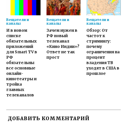
Вещатели и
Вещатели и
Вещатели и
каналы
каналы
каналы
И в новом
Зачем нужен в
Обзор: От
списке
РФ новый
частот к
обязательных
телеканал
стримингу:
приложений
«Кино Индии»?
почему
для Smart TV в
Ответ не так
ограничения на
РФ
прост
процент
обязательны
владения ТВ
все основные
уходят в США в
онлайн-
прошлое
кинотеатры и
тройка
главных
телеканалов
ДОБАВИТЬ КОММЕНТАРИЙ