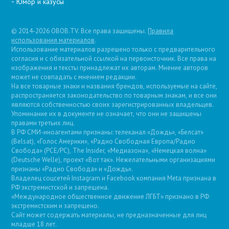
Юмор и казусы
© 2014-2026 OBOB.TV. Все права защищены.
Правила
использования материалов
.
Использование материалов разрешено только с предварительного
согласия и с обязательной ссылкой на первоисточник. Все права на
изображения и тексты принадлежат их авторам. Мнение авторов
может не совпадать с мнением редакции.
На все товарные знаки и названия брендов, используемые на сайте,
распространяется законодательство по товарным знакам, и все они
являются собственностью своих зарегистрированных владельцев.
Упоминание их в документе не означает, что они не защищены
правами третьих лиц.
В РФ СМИ-иноагентами признаны: телеканал «Дождь», «Белсат»
(Belsat), «Голос Америки», «Радио Свободная Европа/Радио
Свобода» (PCE/PC), The Insider, «Медиазона», «Немецкая волна»
(Deutsche Welle), проект «Вот так». Нежелательными организациями
признаны «Радио Свобода» и «Дождь».
Владелец соцсетей Instagram и Facebook компания Metа признана в
РФ экстремистской и запрещена.
«Международное общественное движение ЛГБТ» признано в РФ
экстремистским и запрещено.
Сайт может содержать материалы, не предназначенные для лиц
младше 18 лет.