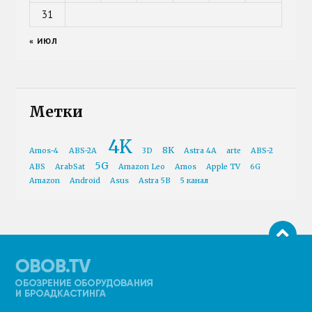
31
« ИЮЛ
Метки
4K
8K
Amos-4
ABS-2A
3D
Astra 4A
arte
ABS-2
5G
ABS
ArabSat
Amazon Leo
Amos
Apple TV
6G
Amazon
Android
Asus
Astra 5B
5 канал