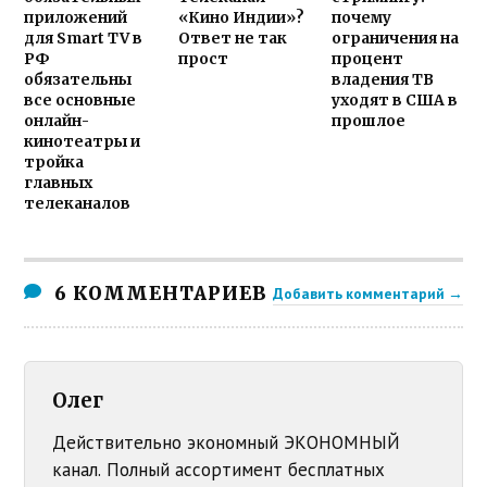
приложений
«Кино Индии»?
почему
для Smart TV в
Ответ не так
ограничения на
РФ
прост
процент
обязательны
владения ТВ
все основные
уходят в США в
онлайн-
прошлое
кинотеатры и
тройка
главных
телеканалов
6 КОММЕНТАРИЕВ
Добавить комментарий →
Олег
Действительно экономный ЭКОНОМНЫЙ
канал. Полный ассортимент бесплатных