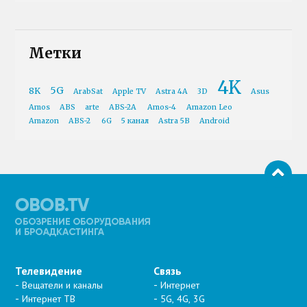
Метки
4K
5G
8K
ArabSat
Apple TV
Astra 4A
3D
Asus
Amos
ABS
arte
ABS-2A
Amos-4
Amazon Leo
Amazon
ABS-2
6G
5 канал
Astra 5B
Android
Телевидение
Связь
Вещатели и каналы
Интернет
Интернет ТВ
5G, 4G, 3G