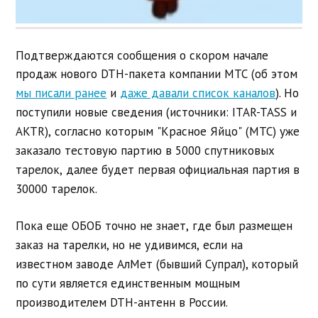
Подтверждаются сообщения о скором начале
продаж нового DTH-пакета
компании МТС (об этом
мы писали ранее
и
даже давали список каналов
).
Но
поступили новые сведения (источники: ITAR-TASS и
AKTR), согласно
которым "Красное Яйцо" (МТС) уже
заказало тестовую партию в 5000
спутниковых
тарелок, далее будет первая официальная партия в
30000
тарелок.
Пока еще ОБОБ точно не знает, где был размещен
заказ на тарелки,
но не удивимся, если на
известном заводе АлМет (бывший Супрал),
который
по сути является единственным мощным
производителем DTH-антенн
в России.