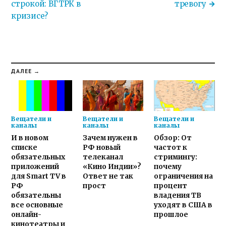
строкой: ВГТРК в
тревогу
кризисе?
ДАЛЕЕ →
Вещатели и
Вещатели и
Вещатели и
каналы
каналы
каналы
И в новом
Зачем нужен в
Обзор: От
списке
РФ новый
частот к
обязательных
телеканал
стримингу:
приложений
«Кино Индии»?
почему
для Smart TV в
Ответ не так
ограничения на
РФ
прост
процент
обязательны
владения ТВ
все основные
уходят в США в
онлайн-
прошлое
кинотеатры и