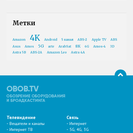
Метки
4K
Amazon
Android
5 канал
ABS-2
Apple TV
ABS
5G
8K
Asus
Amos
arte
ArabSat
6G
Amos-4
3D
Astra 5B
ABS-2A
Amazon Leo
Astra 4A
Телевидение
Связь
Вещатели и каналы
Интернет
Интернет ТВ
5G, 4G, 3G