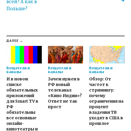
всей? А как в
Польше?
ДАЛЕЕ →
Вещатели и
Вещатели и
Вещатели и
каналы
каналы
каналы
И в новом
Зачем нужен в
Обзор: От
списке
РФ новый
частот к
обязательных
телеканал
стримингу:
приложений
«Кино Индии»?
почему
для Smart TV в
Ответ не так
ограничения на
РФ
прост
процент
обязательны
владения ТВ
все основные
уходят в США в
онлайн-
прошлое
кинотеатры и