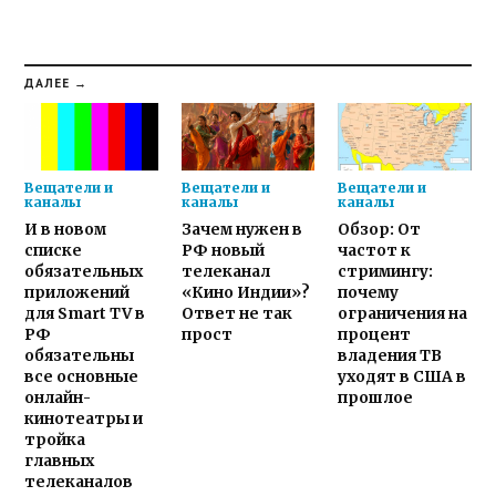
ДАЛЕЕ →
Вещатели и
Вещатели и
Вещатели и
каналы
каналы
каналы
И в новом
Зачем нужен в
Обзор: От
списке
РФ новый
частот к
обязательных
телеканал
стримингу:
приложений
«Кино Индии»?
почему
для Smart TV в
Ответ не так
ограничения на
РФ
прост
процент
обязательны
владения ТВ
все основные
уходят в США в
онлайн-
прошлое
кинотеатры и
тройка
главных
телеканалов