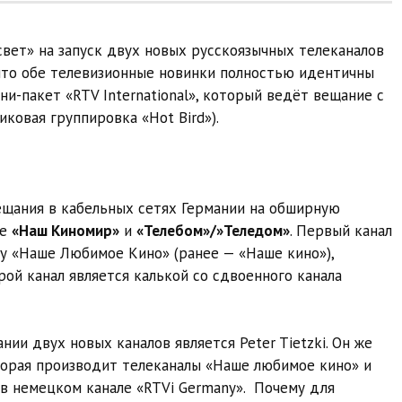
вет» на запуск двух новых русскоязычных телеканалов
что обе телевизионные новинки полностью идентичны
и-пакет «RTV International», который ведёт вещание с
ковая группировка «Hot Bird»).
ещания в кабельных сетях Германии на обширную
ие
«Наш Киномир»
и
«Телебом»/»Теледом»
. Первый канал
у «Наше Любимое Кино» (ранее — «Наше кино»),
рой канал является калькой со сдвоенного канала
и двух новых каналов является Peter Tietzki. Он же
торая производит телеканалы «Наше любимое кино» и
 в немецком канале «RTVi Germany». Почему для