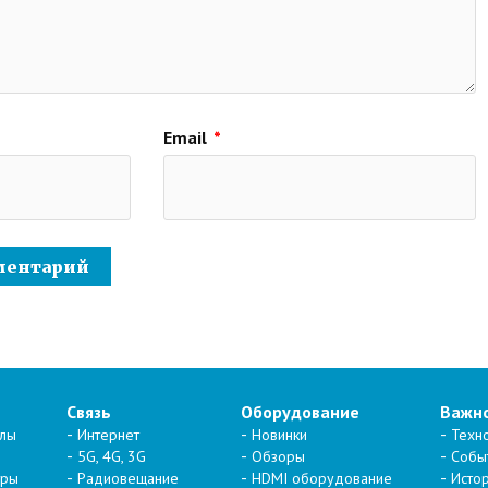
Email
*
Связь
Оборудование
Важн
алы
Интернет
Новинки
Техн
5G, 4G, 3G
Обзоры
Собы
тры
Радиовещание
HDMI оборудование
Исто