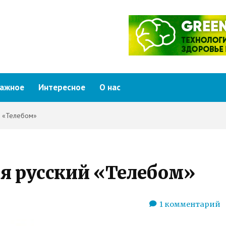
ажное
Интересное
О нас
й «Телебом»
ся русский «Телебом»
1
комментарий