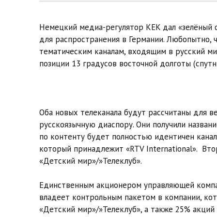
Немецкий медиа-регулятор KEK дал «зелёный с
для распространения в Германии. Любопытно, 
тематическим каналам, входящим в русский мин
позиции 13 градусов восточной долготы (спутни
Оба новых телеканала будут рассчитаны для в
русскоязычную диаспору. Они получили назван
по контенту будет полностью идентичен канал
который принадлежит «RTV International». Вто
«Детский мир»/»Телеклуб».
Единственным акционером управляющей компани
владеет контрольным пакетом в компании, ко
«Детский мир»/»Телеклуб», а также 25% акций