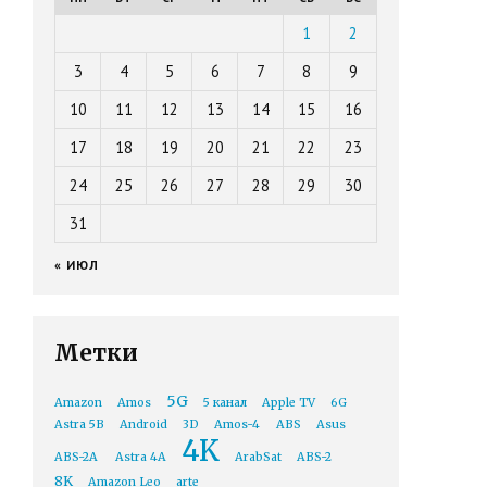
1
2
3
4
5
6
7
8
9
10
11
12
13
14
15
16
17
18
19
20
21
22
23
24
25
26
27
28
29
30
31
« ИЮЛ
Метки
5G
Amazon
Amos
5 канал
Apple TV
6G
Astra 5B
Android
3D
Amos-4
ABS
Asus
4K
ABS-2A
Astra 4A
ArabSat
ABS-2
8K
Amazon Leo
arte