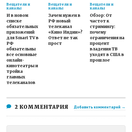
Вещатели и
Вещатели и
Вещатели и
каналы
каналы
каналы
И в новом
Зачем нужен в
Обзор: От
списке
РФ новый
частот к
обязательных
телеканал
стримингу:
приложений
«Кино Индии»?
почему
для Smart TV в
Ответ не так
ограничения на
РФ
прост
процент
обязательны
владения ТВ
все основные
уходят в США в
онлайн-
прошлое
кинотеатры и
тройка
главных
телеканалов
2 КОММЕНТАРИЯ
Добавить комментарий →