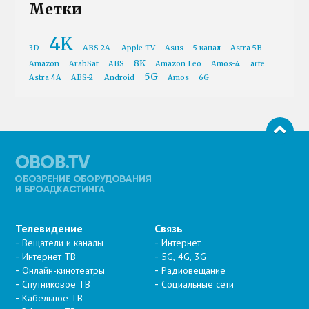
Метки
4K
3D
ABS-2A
Apple TV
Asus
5 канал
Astra 5B
8K
Amazon
ArabSat
ABS
Amazon Leo
Amos-4
arte
5G
Astra 4A
ABS-2
Android
Amos
6G
Телевидение
Связь
Вещатели и каналы
Интернет
Интернет ТВ
5G, 4G, 3G
Онлайн-кинотеатры
Радиовещание
Спутниковое ТВ
Социальные сети
Кабельное ТВ