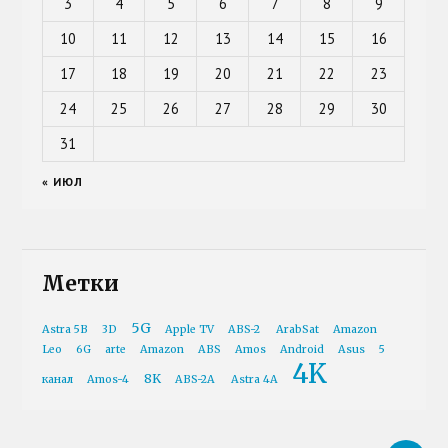
3
4
5
6
7
8
9
10
11
12
13
14
15
16
17
18
19
20
21
22
23
24
25
26
27
28
29
30
31
« ИЮЛ
Метки
5G
Astra 5B
3D
Apple TV
ABS-2
ArabSat
Amazon
Leo
6G
arte
Amazon
ABS
Amos
Android
Asus
5
4K
8K
канал
Amos-4
ABS-2A
Astra 4A