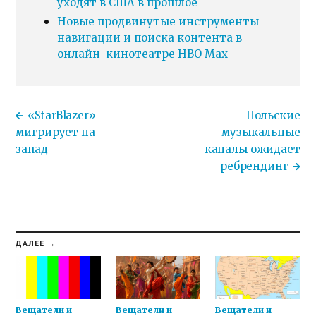
уходят в США в прошлое
Новые продвинутые инструменты
навигации и поиска контента в
онлайн-кинотеатре HBO Max
«StarBlazer»
Польские
мигрирует на
музыкальные
запад
каналы ожидает
ребрендинг
ДАЛЕЕ →
Вещатели и
Вещатели и
Вещатели и