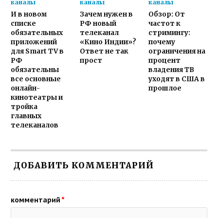
каналы
каналы
каналы
И в новом
Зачем нужен в
Обзор: От
списке
РФ новый
частот к
обязательных
телеканал
стримингу:
приложений
«Кино Индии»?
почему
для Smart TV в
Ответ не так
ограничения на
РФ
прост
процент
обязательны
владения ТВ
все основные
уходят в США в
онлайн-
прошлое
кинотеатры и
тройка
главных
телеканалов
ДОБАВИТЬ КОММЕНТАРИЙ
комментарий
*