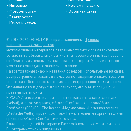
Интервью
Реклама на сайте
Фоторепортаж
Обратная связь
Электросмог
Юмор и казусы
© 2014-2026 OBOB.TV. Все права защищены.
Правила
использования материалов
.
Использование материалов разрешено только с предварительного
согласия и с обязательной ссылкой на первоисточник. Все права на
изображения и тексты принадлежат их авторам. Мнение авторов
может не совпадать с мнением редакции.
На все товарные знаки и названия брендов, используемые на сайте,
распространяется законодательство по товарным знакам, и все они
являются собственностью своих зарегистрированных владельцев.
Упоминание их в документе не означает, что они не защищены
правами третьих лиц.
В РФ СМИ-иноагентами признаны: телеканал «Дождь», «Белсат»
(Belsat), «Голос Америки», «Радио Свободная Европа/Радио
Свобода» (PCE/PC), The Insider, «Медиазона», «Немецкая волна»
(Deutsche Welle), проект «Вот так». Нежелательными организациями
признаны «Радио Свобода» и «Дождь».
Владелец соцсетей Instagram и Facebook компания Metа признана в
РФ экстремистской и запрещена.