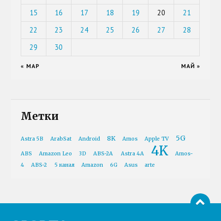
15
16
17
18
19
20
21
22
23
24
25
26
27
28
29
30
« МАР
МАЙ »
Метки
5G
8K
Astra 5B
ArabSat
Android
Amos
Apple TV
4K
ABS
Amazon Leo
3D
ABS-2A
Astra 4A
Amos-
4
ABS-2
5 канал
Amazon
6G
Asus
arte