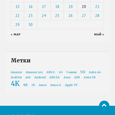
15
16
17
18
19
20
21
22
23
24
25
26
27
28
29
30
« МАР
МАЙ »
Метки
5G
Amazon
Amazon Leo
ABS-2
6G
5 канал
Astra 4A
ArabSat
arte
Android
ABS-2A
Asus
ABS
Astra 5B
4K
8K
3D
Amos
Amos-4
Apple TV