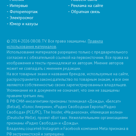
Интервью
Реклама на сайте
Фоторепортаж
Обратная связь
Электросмог
Юмор и казусы
© 2014-2026 OBOB.TV. Все права защищены.
Правила
использования материалов
.
Использование материалов разрешено только с предварительного
согласия и с обязательной ссылкой на первоисточник. Все права на
изображения и тексты принадлежат их авторам. Мнение авторов
может не совпадать с мнением редакции.
На все товарные знаки и названия брендов, используемые на сайте,
распространяется законодательство по товарным знакам, и все они
являются собственностью своих зарегистрированных владельцев.
Упоминание их в документе не означает, что они не защищены
правами третьих лиц.
В РФ СМИ-иноагентами признаны: телеканал «Дождь», «Белсат»
(Belsat), «Голос Америки», «Радио Свободная Европа/Радио
Свобода» (PCE/PC), The Insider, «Медиазона», «Немецкая волна»
(Deutsche Welle), проект «Вот так». Нежелательными организациями
признаны «Радио Свобода» и «Дождь».
Владелец соцсетей Instagram и Facebook компания Metа признана в
РФ экстремистской и запрещена.