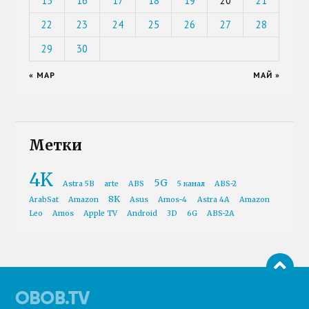
15
16
17
18
19
20
21
22
23
24
25
26
27
28
29
30
« МАР
МАЙ »
Метки
4K
5G
Astra 5B
arte
ABS
5 канал
ABS-2
8K
ArabSat
Amazon
Asus
Amos-4
Astra 4A
Amazon
Leo
Amos
Apple TV
Android
3D
6G
ABS-2A