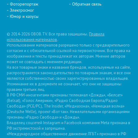
Фоторепортаж
Обратная связь
Электросмог
Юмор и казусы
© 2014-2026 OBOB.TV. Все права защищены.
Правила
использования материалов
.
Использование материалов разрешено только с предварительного
согласия и с обязательной ссылкой на первоисточник. Все права на
изображения и тексты принадлежат их авторам. Мнение авторов
может не совпадать с мнением редакции.
На все товарные знаки и названия брендов, используемые на сайте,
распространяется законодательство по товарным знакам, и все они
являются собственностью своих зарегистрированных владельцев.
Упоминание их в документе не означает, что они не защищены
правами третьих лиц.
В РФ СМИ-иноагентами признаны: телеканал «Дождь», «Белсат»
(Belsat), «Голос Америки», «Радио Свободная Европа/Радио
Свобода» (PCE/PC), The Insider, «Медиазона», «Немецкая волна»
(Deutsche Welle), проект «Вот так». Нежелательными организациями
признаны «Радио Свобода» и «Дождь».
Владелец соцсетей Instagram и Facebook компания Metа признана в
РФ экстремистской и запрещена.
«Международное общественное движение ЛГБТ» признано в РФ