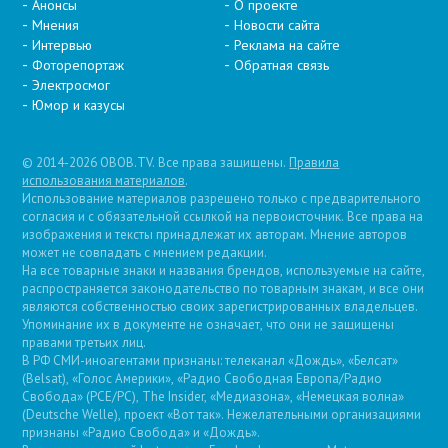
Анонсы
О проекте
Мнения
Новости сайта
Интервью
Реклама на сайте
Фоторепортаж
Обратная связь
Электросмог
Юмор и казусы
© 2014-2026 OBOB.TV. Все права защищены.
Правила
использования материалов
.
Использование материалов разрешено только с предварительного
согласия и с обязательной ссылкой на первоисточник. Все права на
изображения и тексты принадлежат их авторам. Мнение авторов
может не совпадать с мнением редакции.
На все товарные знаки и названия брендов, используемые на сайте,
распространяется законодательство по товарным знакам, и все они
являются собственностью своих зарегистрированных владельцев.
Упоминание их в документе не означает, что они не защищены
правами третьих лиц.
В РФ СМИ-иноагентами признаны: телеканал «Дождь», «Белсат»
(Belsat), «Голос Америки», «Радио Свободная Европа/Радио
Свобода» (PCE/PC), The Insider, «Медиазона», «Немецкая волна»
(Deutsche Welle), проект «Вот так». Нежелательными организациями
признаны «Радио Свобода» и «Дождь».