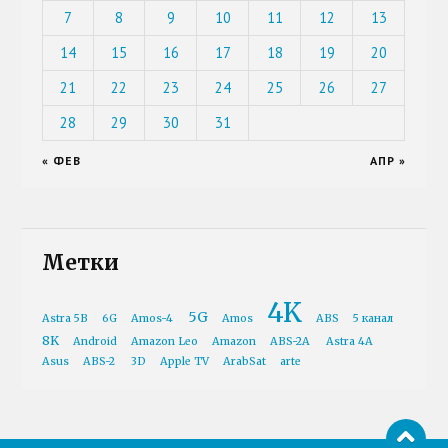
7
8
9
10
11
12
13
14
15
16
17
18
19
20
21
22
23
24
25
26
27
28
29
30
31
« ФЕВ
АПР »
Метки
4K
5G
Astra 5B
6G
Amos-4
Amos
ABS
5 канал
8K
Android
Amazon Leo
Amazon
ABS-2A
Astra 4A
Asus
ABS-2
3D
Apple TV
ArabSat
arte