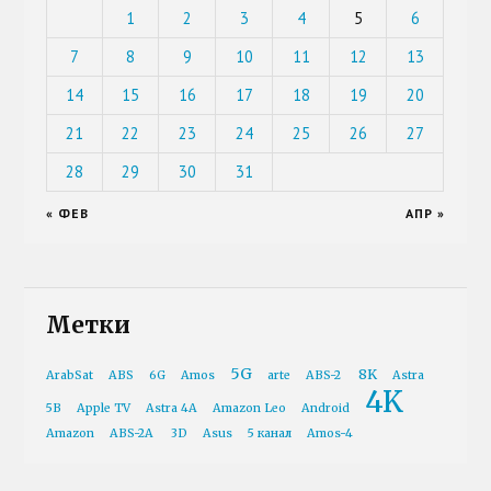
1
2
3
4
5
6
7
8
9
10
11
12
13
14
15
16
17
18
19
20
21
22
23
24
25
26
27
28
29
30
31
« ФЕВ
АПР »
Метки
5G
8K
ArabSat
ABS
6G
Amos
arte
ABS-2
Astra
4K
5B
Apple TV
Astra 4A
Amazon Leo
Android
Amazon
ABS-2A
3D
Asus
5 канал
Amos-4