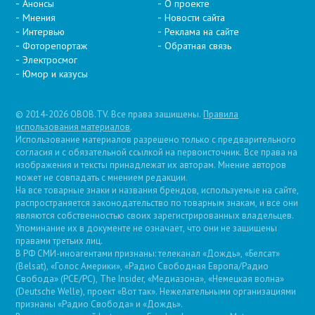
Анонсы
О проекте
Мнения
Новости сайта
Интервью
Реклама на сайте
Фоторепортаж
Обратная связь
Электросмог
Юмор и казусы
© 2014-2026 OBOB.TV. Все права защищены.
Правила
использования материалов
.
Использование материалов разрешено только с предварительного
согласия и с обязательной ссылкой на первоисточник. Все права на
изображения и тексты принадлежат их авторам. Мнение авторов
может не совпадать с мнением редакции.
На все товарные знаки и названия брендов, используемые на сайте,
распространяется законодательство по товарным знакам, и все они
являются собственностью своих зарегистрированных владельцев.
Упоминание их в документе не означает, что они не защищены
правами третьих лиц.
В РФ СМИ-иноагентами признаны: телеканал «Дождь», «Белсат»
(Belsat), «Голос Америки», «Радио Свободная Европа/Радио
Свобода» (PCE/PC), The Insider, «Медиазона», «Немецкая волна»
(Deutsche Welle), проект «Вот так». Нежелательными организациями
признаны «Радио Свобода» и «Дождь».