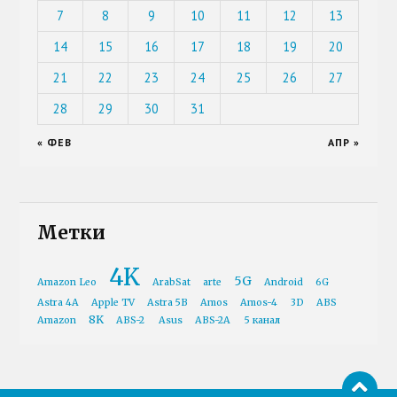
7
8
9
10
11
12
13
14
15
16
17
18
19
20
21
22
23
24
25
26
27
28
29
30
31
« ФЕВ
АПР »
Метки
4K
5G
Amazon Leo
ArabSat
arte
Android
6G
Astra 4A
Apple TV
Astra 5B
Amos
Amos-4
3D
ABS
8K
Amazon
ABS-2
Asus
ABS-2A
5 канал