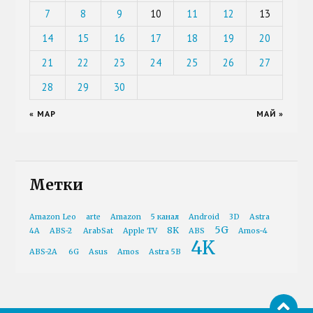
7
8
9
10
11
12
13
14
15
16
17
18
19
20
21
22
23
24
25
26
27
28
29
30
« МАР
МАЙ »
Метки
Amazon Leo
arte
Amazon
5 канал
Android
3D
Astra
5G
8K
4A
ABS-2
ArabSat
Apple TV
ABS
Amos-4
4K
ABS-2A
6G
Asus
Amos
Astra 5B