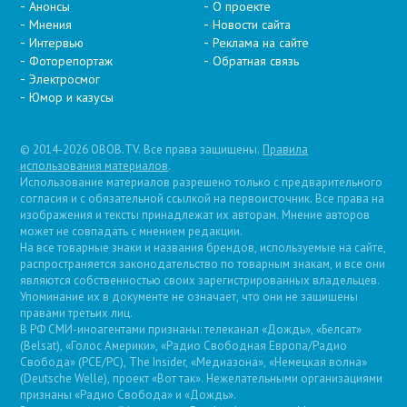
Анонсы
О проекте
Мнения
Новости сайта
Интервью
Реклама на сайте
Фоторепортаж
Обратная связь
Электросмог
Юмор и казусы
© 2014-2026 OBOB.TV. Все права защищены.
Правила
использования материалов
.
Использование материалов разрешено только с предварительного
согласия и с обязательной ссылкой на первоисточник. Все права на
изображения и тексты принадлежат их авторам. Мнение авторов
может не совпадать с мнением редакции.
На все товарные знаки и названия брендов, используемые на сайте,
распространяется законодательство по товарным знакам, и все они
являются собственностью своих зарегистрированных владельцев.
Упоминание их в документе не означает, что они не защищены
правами третьих лиц.
В РФ СМИ-иноагентами признаны: телеканал «Дождь», «Белсат»
(Belsat), «Голос Америки», «Радио Свободная Европа/Радио
Свобода» (PCE/PC), The Insider, «Медиазона», «Немецкая волна»
(Deutsche Welle), проект «Вот так». Нежелательными организациями
признаны «Радио Свобода» и «Дождь».