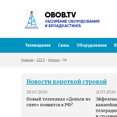
Телевидение
Связь
Оборудование
В
Главная
›
2025
›
Апрель
›
06
Новости короткой строкой
28.07.2026
21.07.2026
Новый телеканал «Деньги не
Эйфелева
спят» появится в РФ?
важнейш
телеради
и столич