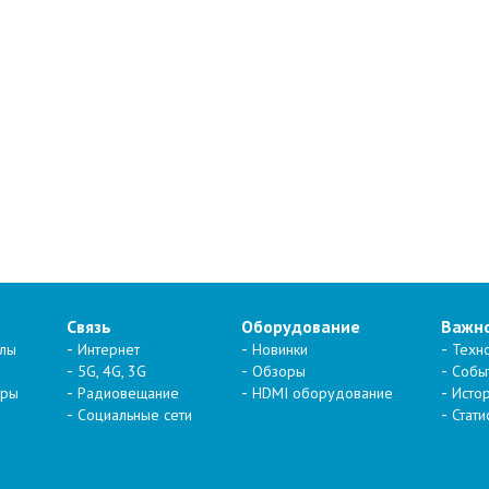
Связь
Оборудование
Важн
алы
Интернет
Новинки
Техн
5G, 4G, 3G
Обзоры
Собы
тры
Радиовещание
HDMI оборудование
Исто
Социальные сети
Стати