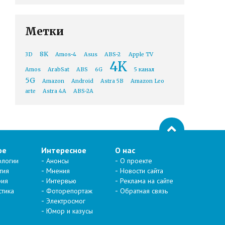
Метки
8K
3D
Amos-4
Asus
ABS-2
Apple TV
4K
Amos
ArabSat
ABS
6G
5 канал
5G
Amazon
Android
Astra 5B
Amazon Leo
arte
Astra 4A
ABS-2A
ое
Интересное
О нас
ологии
Анонсы
О проекте
тия
Мнения
Новости сайта
рия
Интервью
Реклама на сайте
стика
Фоторепортаж
Обратная связь
Электросмог
Юмор и казусы