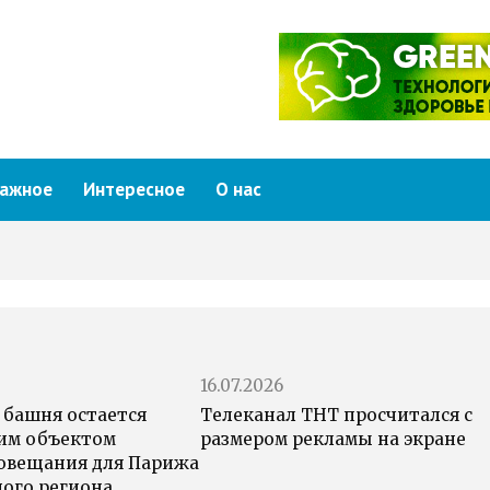
ажное
Интересное
О нас
16.07.2026
 башня остается
Телеканал ТНТ просчитался с
им объектом
размером рекламы на экране
овещания для Парижа
ного региона