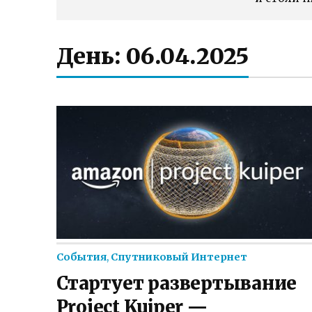
День:
06.04.2025
События
,
Спутниковый Интернет
Стартует развертывание
Project Kuiper —