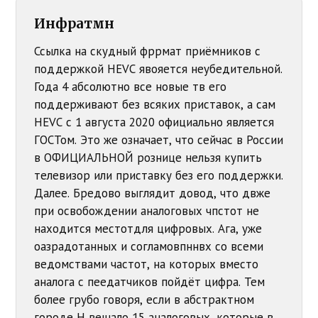
Инфратмн
Ссылка на скудный фррмат приёмников с
поддержкой HEVC явояется неубедительной.
Года 4 абсолютно все новые тв его
поддерживают без всяких приставок, а сам
HEVC с 1 августа 2020 официально является
ГОСТом. Это же означает, что сейчас в России
в ОФИЦИАЛЬНОЙ рознице нельзя купить
телевизор или приставку без его поддержки.
Далее. Бредово выглядит довод, что двже
при освобождении аналоговых чпстот не
находится местотдля цифровых. Ага, уже
оазрадотанных и согламовпннвх со всеми
ведомствами частот, на которых вместо
аналога с пеедатчиков пойдёт цифра. Тем
более грубо говоря, если в абстрактном
городе Н вещало 15 аналоговых, которые в