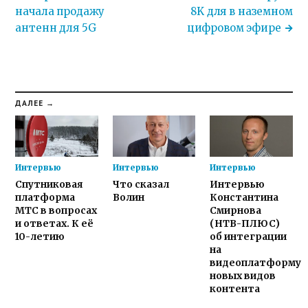
начала продажу
8K для в наземном
антенн для 5G
цифровом эфире
ДАЛЕЕ →
Интервью
Интервью
Интервью
Спутниковая
Что сказал
Интервью
платформа
Волин
Константина
МТС в вопросах
Смирнова
и ответах. К её
(НТВ-ПЛЮС)
10-летию
об интеграции
на
видеоплатформу
новых видов
контента