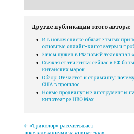
Другие публикации этого автора:
И в новом списке обязательных прил
основные онлайн-кинотеатры и тро
Зачем нужен в РФ новый телеканал «
Свежая статистика: сейчас в РФ бол
китайских марок
Обзор: От частот к стримингу: почем
США в прошлое
Новые продвинутые инструменты нав
кинотеатре HBO Max
«Триколор» рассчитывает
преследованиями за «пиратскую