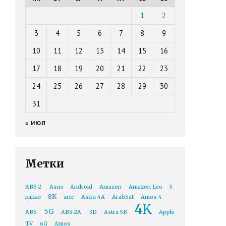
1
2
3
4
5
6
7
8
9
10
11
12
13
14
15
16
17
18
19
20
21
22
23
24
25
26
27
28
29
30
31
« ИЮЛ
Метки
ABS-2
Asus
Android
Amazon
Amazon Leo
5
8K
канал
arte
Astra 4A
ArabSat
Amos-4
4K
5G
ABS
ABS-2A
3D
Astra 5B
Apple
TV
6G
Amos