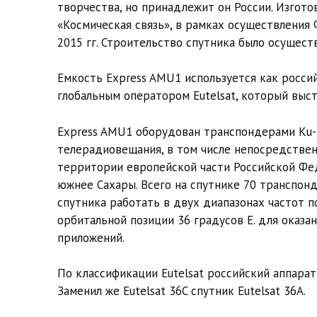
творчества, но принадлежит он России. Изгото
«Космическая связь», в рамках осуществления
2015 гг. Строительство спутника было осущест
Емкость Express AMU1 используется как росси
глобальным оператором Eutelsat, который выс
Express AMU1 оборудован транспондерами Ku- 
телерадиовещания, в том числе непосредствен
территории европейской части Российской Фед
южнее Сахары. Всего на спутнике 70 транспонд
спутника работать в двух диапазонах частот 
орбитальной позиции 36 градусов E. для оказа
приложений.
По классификации Eutelsat российский аппарат
Заменил же Eutelsat 36C спутник Eutelsat 36A.