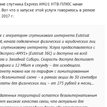
твие спутника Express AMU1 НТВ-ПЛЮС начал
Вот что о запуске этой услуги говорилось в релизе
017 г.:
 с оператором спутникового интернета Eutelsat
at, начала подключение физических и юридических лиц
 спутниковому интернету. Услуга предоставляется с
кспресс‑АМУ1» (Eutelsat 36C) и доступна на всей
ала и Западной Сибири. Скорость доступа достигает
афика и 12 Мбит в секунду – для исходящего.
ернету можно как по тарифам с лимитированным
 безлимитной схеме – в рамках акции до 30 сентября
платы для физических лиц – от 275 рублей в месяц…
удаленных территорий остается безальтернативным
ет высокое качество связи, что актуально для