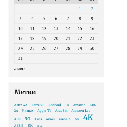
1
2
3
4
5
6
7
8
9
10
11
12
13
14
15
16
17
18
19
20
21
22
23
24
25
26
27
28
29
30
31
« ИЮЛ
Метки
Astra 4A
Astra 5B
Android
3D
Amazon
ABS-
2A
5 канал
Apple TV
ArabSat
Amazon Leo
4K
5G
ABS
Asus
Amos
Amos-4
6G
8K
ABS-2
arte