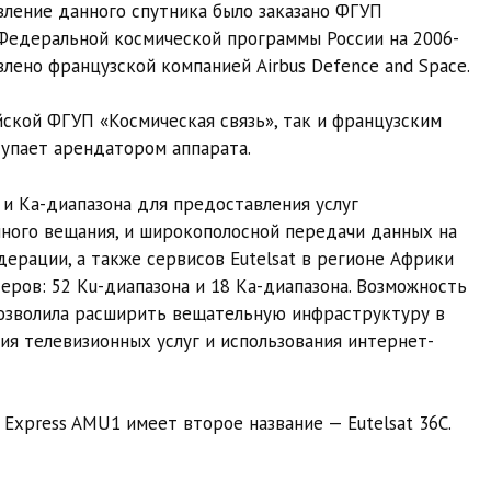
вление данного спутника было заказано ФГУП
 Федеральной космической программы России на 2006-
влено французской компанией Airbus Defence and Space.
йской ФГУП «Космическая связь», так и французским
тупает арендатором аппарата.
и Ка-диапазона для предоставления услуг
ного вещания, и широкополосной передачи данных на
ерации, а также сервисов Eutelsat в регионе Африки
еров: 52 Ku-диапазона и 18 Ka-диапазона. Возможность
позволила расширить вещательную инфраструктуру в
ния телевизионных услуг и использования интернет-
 Express AMU1 имеет второе название — Eutelsat 36C.