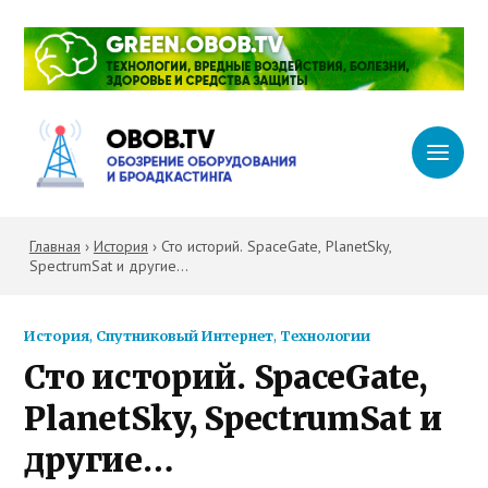
Главная
›
История
›
Сто историй. SpaceGate, PlanetSky,
SpectrumSat и другие…
История
,
Спутниковый Интернет
,
Технологии
Сто историй. SpaceGate,
PlanetSky, SpectrumSat и
другие…