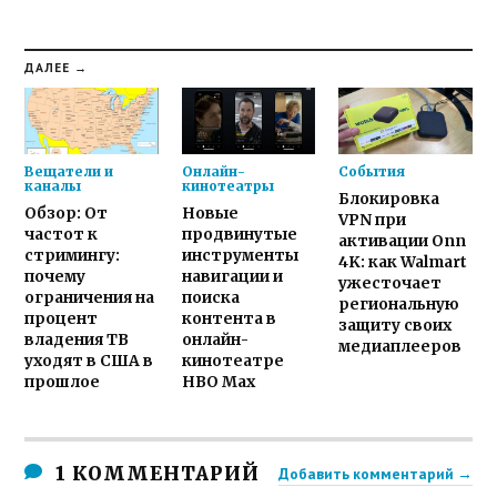
ДАЛЕЕ →
Вещатели и
Онлайн-
События
каналы
кинотеатры
Блокировка
Обзор: От
Новые
VPN при
частот к
продвинутые
активации Onn
стримингу:
инструменты
4K: как Walmart
почему
навигации и
ужесточает
ограничения на
поиска
региональную
процент
контента в
защиту своих
владения ТВ
онлайн-
медиаплееров
уходят в США в
кинотеатре
прошлое
HBO Max
1 КОММЕНТАРИЙ
Добавить комментарий →