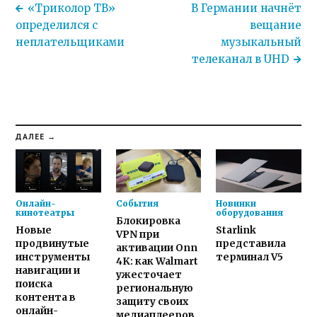
«Триколор ТВ»
В Германии начнёт
определился с
вещание
неплательщиками
музыкальный
телеканал в UHD
ДАЛЕЕ →
Онлайн-
События
Новинки
кинотеатры
оборудования
Блокировка
Новые
Starlink
VPN при
продвинутые
представила
активации Onn
инструменты
терминал V5
4K: как Walmart
навигации и
ужесточает
поиска
региональную
контента в
защиту своих
онлайн-
медиаплееров