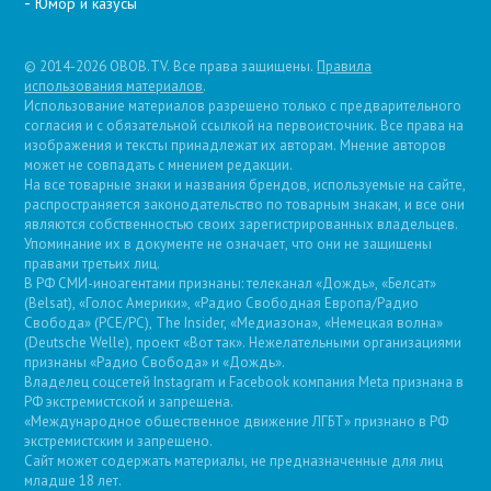
Юмор и казусы
© 2014-2026 OBOB.TV. Все права защищены.
Правила
использования материалов
.
Использование материалов разрешено только с предварительного
согласия и с обязательной ссылкой на первоисточник. Все права на
изображения и тексты принадлежат их авторам. Мнение авторов
может не совпадать с мнением редакции.
На все товарные знаки и названия брендов, используемые на сайте,
распространяется законодательство по товарным знакам, и все они
являются собственностью своих зарегистрированных владельцев.
Упоминание их в документе не означает, что они не защищены
правами третьих лиц.
В РФ СМИ-иноагентами признаны: телеканал «Дождь», «Белсат»
(Belsat), «Голос Америки», «Радио Свободная Европа/Радио
Свобода» (PCE/PC), The Insider, «Медиазона», «Немецкая волна»
(Deutsche Welle), проект «Вот так». Нежелательными организациями
признаны «Радио Свобода» и «Дождь».
Владелец соцсетей Instagram и Facebook компания Metа признана в
РФ экстремистской и запрещена.
«Международное общественное движение ЛГБТ» признано в РФ
экстремистским и запрещено.
Сайт может содержать материалы, не предназначенные для лиц
младше 18 лет.