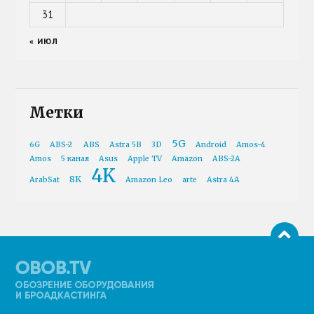
31
« ИЮЛ
Метки
5G
6G
ABS-2
ABS
Astra 5B
3D
Android
Amos-4
Amos
5 канал
Asus
Apple TV
Amazon
ABS-2A
4K
8K
ArabSat
Amazon Leo
arte
Astra 4A