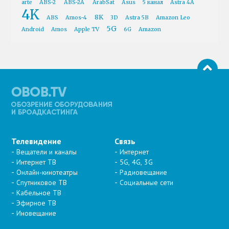
arte
ABS-2
ABS-2A
ArabSat
Asus
5 канал
Astra 4A
4K
8K
ABS
Amos-4
3D
Astra 5B
Amazon Leo
5G
Android
Amos
Apple TV
6G
Amazon
Телевидение
Связь
Вещатели и каналы
Интернет
Интернет ТВ
5G, 4G, 3G
Онлайн-кинотеатры
Радиовещание
Спутниковое ТВ
Социальные сети
Кабельное ТВ
Эфирное ТВ
Иновещание