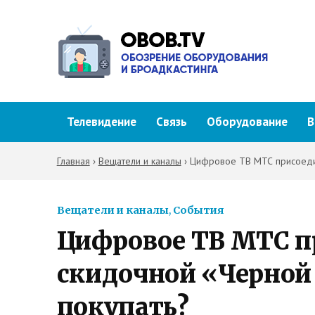
Телевидение
Связь
Оборудование
В
Главная
›
Вещатели и каналы
›
Цифровое ТВ МТС присоедин
Вещатели и каналы
,
События
Цифровое ТВ МТС п
скидочной «Черной
покупать?