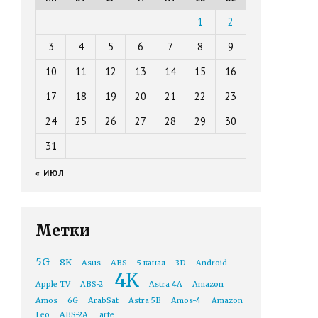
1
2
3
4
5
6
7
8
9
10
11
12
13
14
15
16
17
18
19
20
21
22
23
24
25
26
27
28
29
30
31
« ИЮЛ
Метки
5G
8K
Asus
ABS
5 канал
3D
Android
4K
Apple TV
ABS-2
Astra 4A
Amazon
Amos
6G
ArabSat
Astra 5B
Amos-4
Amazon
Leo
ABS-2A
arte