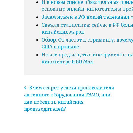
И в новом списке обязательных прил
основные онлайн-кинотеатры и тро
Зачем нужен в РФ новый телеканал «
Свежая статистика: сейчас в РФ бол
китайских марок
Обзор: От частот к стримингу: почем
США в прошлое
Новые продвинутые инструменты нав
кинотеатре HBO Max
В чем секрет успеха производителя
антенного оборудования РЭМО, или
как победить китайских
производителей?