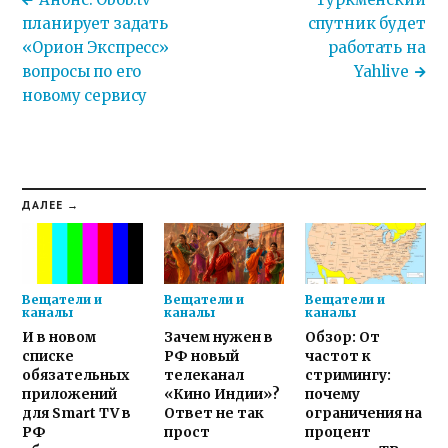
планирует задать
спутник будет
«Орион Экспресс»
работать на
вопросы по его
Yahlive
новому сервису
ДАЛЕЕ →
Вещатели и
Вещатели и
Вещатели и
каналы
каналы
каналы
И в новом
Зачем нужен в
Обзор: От
списке
РФ новый
частот к
обязательных
телеканал
стримингу:
приложений
«Кино Индии»?
почему
для Smart TV в
Ответ не так
ограничения на
РФ
прост
процент