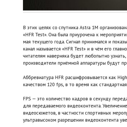
В этих целях со спутника Astra 1M организова
«HFR Test». Она была приурочена к мероприяти
мая текущего года. Сигнал принимался и пока
канал называется «HFR Test» и в чём его глав
читателям наверняка будет любопытно узнать,
производители приёмной аппаратуры будут пр
Аббревиатура HFR расшифровывается как High F
качеством 120 fps, в то время как стандартная
FPS — это количество кадров в секунду перед
для передаваемого видеоконтента. Увеличение
видеосюжетов, в частности спортивных меропр
ультравысоком разрешении видеоконтента уве