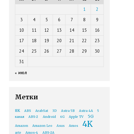
1
2
3
4
5
6
7
8
9
10
11
12
13
14
15
16
17
18
19
20
21
22
23
24
25
26
27
28
29
30
31
« ИЮЛ
Метки
8K
ABS
ArabSat
3D
Astra 5B
Astra 4A
5
5G
канал
ABS-2
Android
6G
Apple TV
4K
Amazon
Amazon Leo
Asus
Amos
arte
Amos-4
ABS-2A