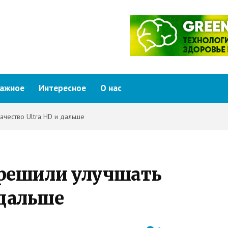
ажное
Интересное
О нас
качество Ultra HD и дальше
s решили улучшать
 дальше