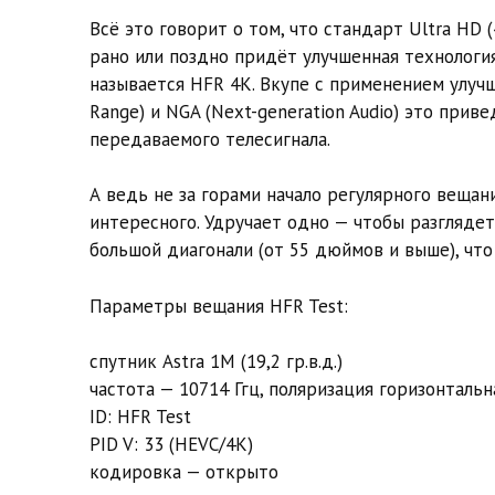
Всё это говорит о том, что стандарт Ultra HD
рано или поздно придёт улучшенная технологи
называется HFR 4K. Вкупе с применением улуч
Range) и NGA (Next-generation Audio) это прив
передаваемого телесигнала.
А ведь не за горами начало регулярного вещан
интересного. Удручает одно — чтобы разглядет
большой диагонали (от 55 дюймов и выше), что
Параметры вещания HFR Test:
спутник Astra 1M (19,2 гр.в.д.)
частота — 10714 Ггц, поляризация горизонтальна
ID: HFR Test
PID V: 33 (HEVC/4K)
кодировка — открыто